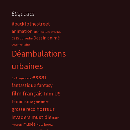
Étiquettes
#backtothestreet
animation
architecture
bivouac
Dessin animé
C215
comédie
documentaire
Déambulations
urbaines
essai
En Ariège toute
fantastique
fantasy
film français
film US
féminisme
gauchimse
horreur
grosse reco
invaders must die
Italie
musée
Noty & Aroz
moyoshi