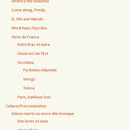
America the beautiful
Come along, Pondy.
D, Obi-wan Nairobi.
Moral haut, Pays-Bas
Terre de France
Entre Drac et Isère
L'hash est de l'Est
Occitània
Pyrénées-Atlantide
tarn.gz
Tolosa
Paris, banlieue Sud.
Culture/Procrastination
Arbres morts ou encre électronique
Des livres et nous
phylactères