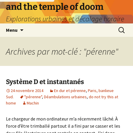
Aller
and the temple of doom
au
Explorations urbaines et décalage horaire
contenu
Recherc
Menu
Archives par mot-clé : "pérenne"
Système D et instantanés
24 novembre 2014
En dur et pérenne
,
Paris, banlieue
Sud.
"pérenne"
,
Déambulations urbaines
,
do not try this at
home
Machin
Le chargeur de mon ordinateur m’a récemment lâché. À
force d’être trimballé partout il a fini par se casser et les