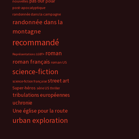
pas ouf
polar
nouvelles
post-apocalyptique
randonnée dans la campagne
randonnée dans la
montagne
recommandé
roman
Représentations LGBT+
roman français
roman US
science-fiction
street art
science-fiction française
Super-héros
série US
thriller
tribulations européennes
uchronie
Une église pour la route
urban exploration