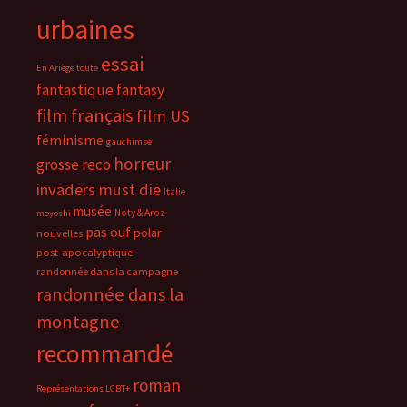
urbaines
essai
En Ariège toute
fantastique
fantasy
film français
film US
féminisme
gauchimse
horreur
grosse reco
invaders must die
Italie
musée
Noty & Aroz
moyoshi
pas ouf
polar
nouvelles
post-apocalyptique
randonnée dans la campagne
randonnée dans la
montagne
recommandé
roman
Représentations LGBT+