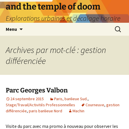
Aller
and the temple of doom
au
Explorations urbaines et décalage horaire
contenu
Recherc
Menu
Archives par mot-clé : gestion
différenciée
Parc Georges Valbon
24 septembre 2015
Paris, banlieue Sud.
,
Stage/Travail/Activités Professionnelles
Courneuve
,
gestion
différenciée
,
paris banlieue Nord
Machin
Visite du parc avec ma promo à nouveau pour observer les