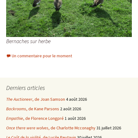
Bernaches sur herbe
Un commentaire pour le moment
Derniers articles
The Auctioneer
, de Joan Samson
4 août 2026
Backrooms
, de Kane Parsons
2 août 2026
Empathie
, de Florence Longpré
1 août 2026
Once there were wolves
, de Charlotte Mcconaghy
31 juillet 2026
Le Coût de la virilité
, de Lucile Peytavin
30 juillet 2026