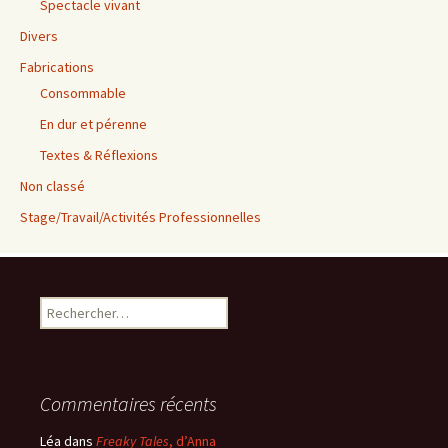
Spectacle vivant
Divers
Fabrications
Consommable
En dur et pérenne
Textes & Réflexions
Non classé
Stage/Travail/Activités Professionnelles
Rechercher :
Commentaires récents
Léa
dans
Freaky Tales
, d’Anna