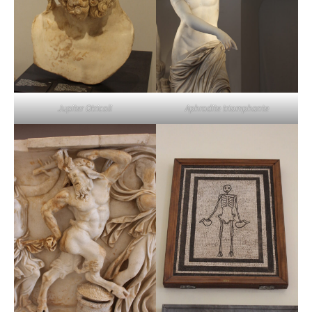
Jupiter Otricoli
Aphrodite triomphante