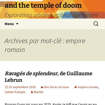
Aller
and the temple of doom
au
Explorations urbaines et décalage horaire
contenu
Recherc
Menu
Archives par mot-clé : empire
romain
Ravagés de splendeur
, de Guillaume
Lebrun
18 septembre 2025
Des livres et nous
empire romain
,
roman français
Machin
Roman français paru en 2025. Après le kiff que j’avais eu en