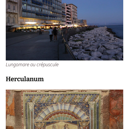
Lungomare au crépuscule
Herculanum