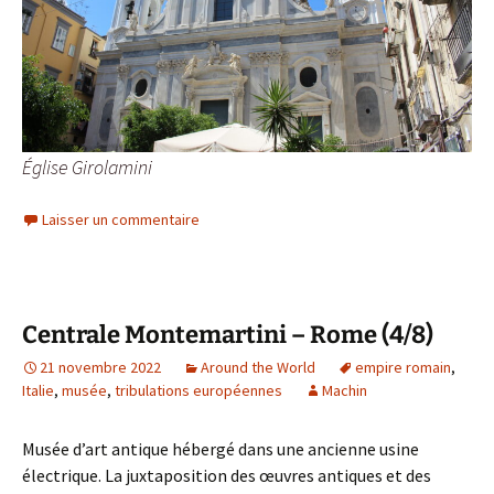
Église Girolamini
Laisser un commentaire
Centrale Montemartini – Rome (4/8)
21 novembre 2022
Around the World
empire romain
,
Italie
,
musée
,
tribulations européennes
Machin
Musée d’art antique hébergé dans une ancienne usine
électrique. La juxtaposition des œuvres antiques et des