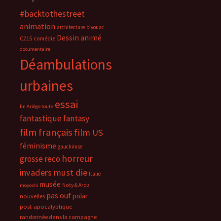
#backtothestreet
animation
architecture
bivouac
Dessin animé
C215
comédie
documentaire
Déambulations
urbaines
essai
En Ariège toute
fantastique
fantasy
film français
film US
féminisme
gauchimse
horreur
grosse reco
invaders must die
Italie
musée
Noty & Aroz
moyoshi
pas ouf
polar
nouvelles
post-apocalyptique
randonnée dans la campagne