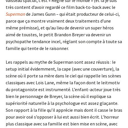
vaisseau spatial, c’est « Règne sur le monde » (et là je suis
très content d’avoir regardé ce film back-to-back avec le
Superman
de James Gunn – qui était producteur de celui-ci,
parce que ça montre vraiment deux traitements d’une
même prémisse), et qu’au lieu de devenir un super héros
aimé de toustes, le petit Brandon Breyer va devenir un
psychopathe tendance incel, réglant son compte à toute sa
famille qui tente de le raisonner.
Les rappels au mythe de Superman sont assez réussis : le
setup initial évidemment, la cape (avec une couverture), la
scène où il porte sa mère dans le ciel qui rappelle les scènes
classiques avec Loïs Lane, même la façon dont le leitmotiv
du protagoniste est instrumenté. L’enfant-acteur joue très
bien le personnage de Breyer, la scène où il explique sa
supériorité naturelle à la psychologue est assez glaçante.
Son rapport à la fille qu’il apprécie mais dont il casse le bras
pour avoir osé s’opposer à lui est aussi bien écrit. L’horreur
plus classique avec sa famille est bien mise en scène, avec