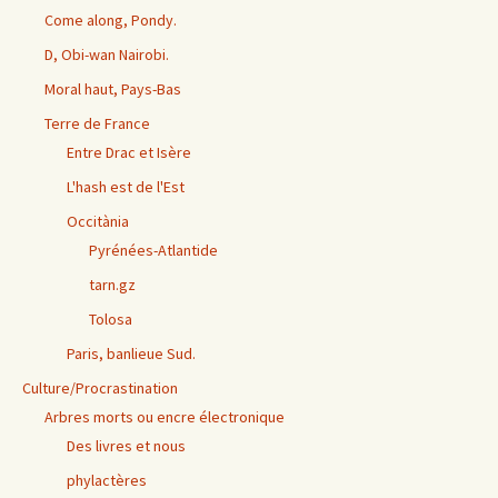
Come along, Pondy.
D, Obi-wan Nairobi.
Moral haut, Pays-Bas
Terre de France
Entre Drac et Isère
L'hash est de l'Est
Occitània
Pyrénées-Atlantide
tarn.gz
Tolosa
Paris, banlieue Sud.
Culture/Procrastination
Arbres morts ou encre électronique
Des livres et nous
phylactères