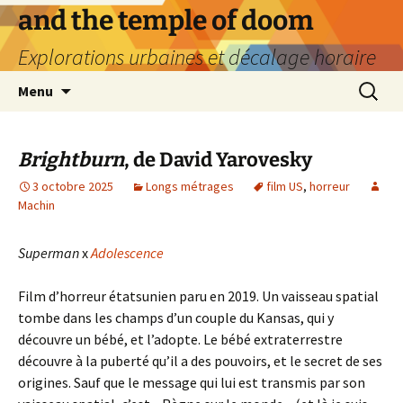
Aller
and the temple of doom
au
Explorations urbaines et décalage horaire
contenu
Recherc
Menu
Brightburn
, de David Yarovesky
3 octobre 2025
Longs métrages
film US
,
horreur
Machin
Superman
x
Adolescence
Film d’horreur étatsunien paru en 2019. Un vaisseau spatial
tombe dans les champs d’un couple du Kansas, qui y
découvre un bébé, et l’adopte. Le bébé extraterrestre
découvre à la puberté qu’il a des pouvoirs, et le secret de ses
origines. Sauf que le message qui lui est transmis par son