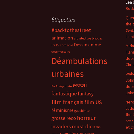
Léa
Bode
Quer
Étiquettes
the 
#backtothestreet
Sent
Lam
animation
architecture
bivouac
Dessin animé
C215
comédie
Midn
Flan
documentaire
Déambulations
doo
Chri
urbaines
Wake
John
essai
doo
En Ariège toute
Joh
fantastique
fantasy
film français
film US
Nero
Ludo
féminisme
gauchimse
the 
horreur
grosse reco
Last
invaders must die
et C
Italie
musée