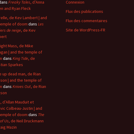
dans
Freaky Tales
, d’Anna
Connexion
n and Ryan Fleck
Flux des publications
elle, de Kev Lambert | and
Flux des commentaires
temple of doom
dans
Les
Site de WordPress-FR
iers de neige
, de Kev
bert
ight Mass, de Mike
agan | and the temple of
m
dans
King Tide
, de
stian Sparkes
 up dead man, de Rian
son | and the temple of
m
dans
Knives Out
, de Rian
nson
, d’Allan Mauduit et
vic Colbeau-Justin | and
temple of doom
dans
The
 of Us
, de Neil Druckmann
raig Mazin