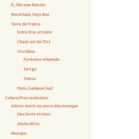
D, Obi-wan Nairobi.
Moral haut, Pays-Bas
Terre de France
Entre Drac et Isère
L'hash est de l'Est
Occitània
Pyrénées-Atlantide
tarn.gz
Tolosa
Paris, banlieue Sud.
Culture/Procrastination
Arbres morts ou encre électronique
Des livres et nous
phylactères
Musique