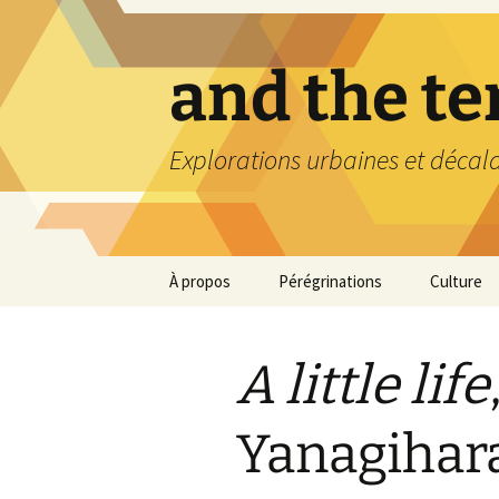
Aller
au
contenu
and the t
Explorations urbaines et décal
À propos
Pérégrinations
Culture
A little life
Yanagihar