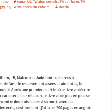
t nous
roman US
,
TW abus sexuels
,
TW self harm
,
TW
ogiques
,
TW violences sur enfants
Machin
illem, JB, Malcom et Jude sont cothurnes à
nt de famille relativement aisées et aimantes, le
oublé. Après une première partie où le livre va décrire
 caractère, leur relation, le livre va de plus en plus se
rencontre des trois autres à sa mort, avec des
en écrit, c’est prenant (j’ai lu les 700 pages en anglais