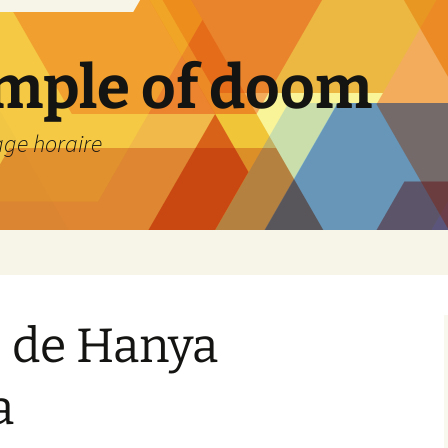
emple of doom
age horaire
, de Hanya
a