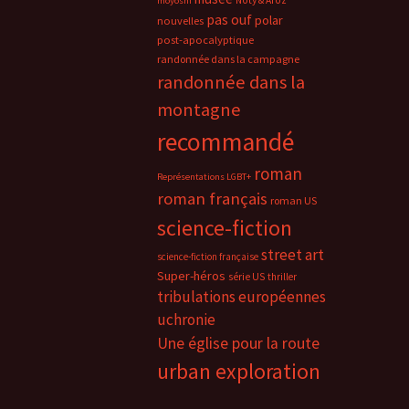
Noty & Aroz
moyoshi
pas ouf
polar
nouvelles
post-apocalyptique
randonnée dans la campagne
randonnée dans la
montagne
recommandé
roman
Représentations LGBT+
roman français
roman US
science-fiction
street art
science-fiction française
Super-héros
série US
thriller
tribulations européennes
uchronie
Une église pour la route
urban exploration