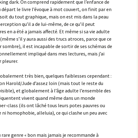
ucking dark. On comprend rapidement que l’enfance de
u départ le livre l’évoque à mot couvert, on finit par en
 soit du tout graphique, mais on est mis dans la peau
erception qu’il a de lui-même, de ce qu’il peut
res en a été a jamais affecté. Et même si sa vie adulte
même s’il y aura aussi des trucs atroces, parce que ce
 sombre), il est incapable de sortir de ses schémas de
onnellement impliqué dans mes lectures, mais j’ai
 pleurer.
 globalement très bien, quelques faiblesses cependant :
ion Harold/Jude d’assez loin (mais tout le reste du
sible), et globalement à l’âge adulte l’ensemble des
fréquentent vivent quand même dans un monde
r-class (ils ont lâché tous leurs potes pauvres ou
me ni homophobie, alleluia), ce qui clashe un peu avec
du rare genre « bon mais jamais je recommande à