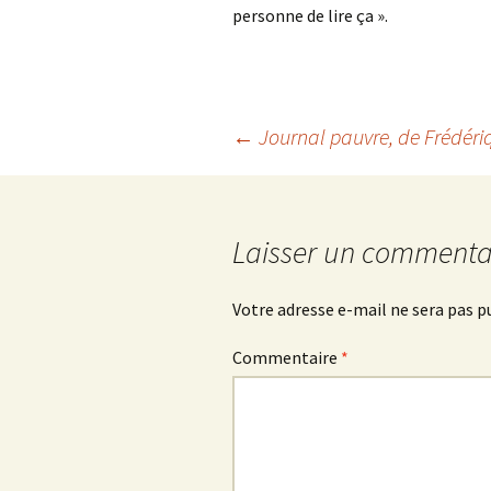
personne de lire ça ».
Navigation
←
Journal pauvre
, de Frédé
des
Laisser un commenta
articles
Votre adresse e-mail ne sera pas p
Commentaire
*