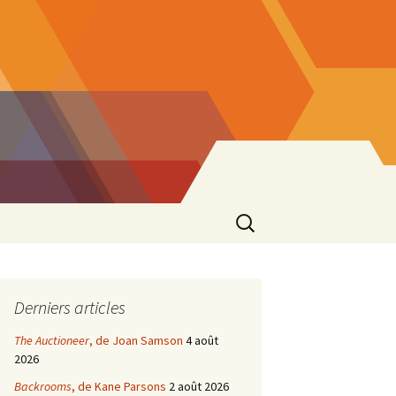
Rechercher :
Derniers articles
The Auctioneer
, de Joan Samson
4 août
2026
Backrooms
, de Kane Parsons
2 août 2026