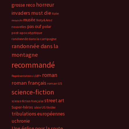
horreur
grosse reco
invaders must die
Italie
musée
Noty & Aroz
moyoshi
pas ouf
polar
nouvelles
post-apocalyptique
randonnée dans la campagne
randonnée dans la
montagne
recommandé
roman
Représentations LGBT+
roman français
roman US
science-fiction
street art
science-fiction française
Super-héros
série US
thriller
tribulations européennes
uchronie
Une église pour la route