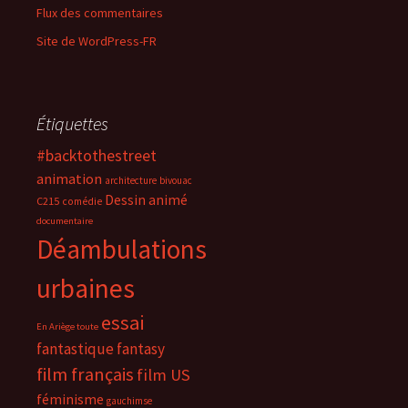
Flux des commentaires
Site de WordPress-FR
Étiquettes
#backtothestreet
animation
architecture
bivouac
Dessin animé
C215
comédie
documentaire
Déambulations
urbaines
essai
En Ariège toute
fantastique
fantasy
film français
film US
féminisme
gauchimse