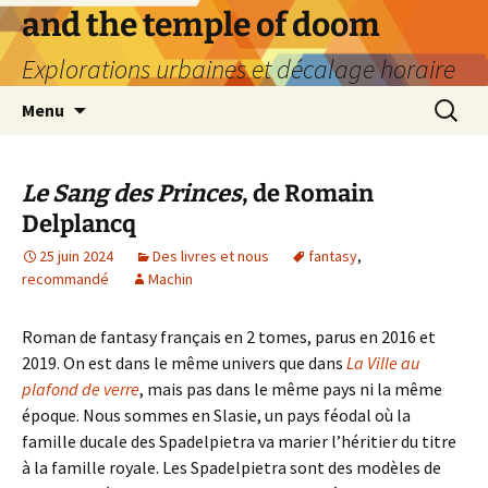
Aller
and the temple of doom
au
Explorations urbaines et décalage horaire
contenu
Recherc
Menu
Le Sang des Princes
, de Romain
Delplancq
25 juin 2024
Des livres et nous
fantasy
,
recommandé
Machin
Roman de fantasy français en 2 tomes, parus en 2016 et
2019. On est dans le même univers que dans
La Ville au
plafond de verre
, mais pas dans le même pays ni la même
époque. Nous sommes en Slasie, un pays féodal où la
famille ducale des Spadelpietra va marier l’héritier du titre
à la famille royale. Les Spadelpietra sont des modèles de