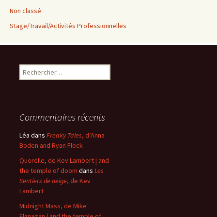
Non classé
Stage/Travail/Activités Professionnelles
Rechercher :
Commentaires récents
Léa
dans
Freaky Tales
, d’Anna
Boden and Ryan Fleck
Querelle, de Kev Lambert | and
the temple of doom
dans
Les
Sentiers de neige
, de Kev
Lambert
Midnight Mass, de Mike
Flanagan | and the temple of