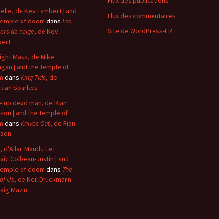
Flux des publications
elle, de Kev Lambert | and
Flux des commentaires
temple of doom
dans
Les
Site de WordPress-FR
iers de neige
, de Kev
bert
ight Mass, de Mike
agan | and the temple of
m
dans
King Tide
, de
stian Sparkes
 up dead man, de Rian
son | and the temple of
m
dans
Knives Out
, de Rian
nson
, d’Allan Mauduit et
vic Colbeau-Justin | and
temple of doom
dans
The
 of Us
, de Neil Druckmann
raig Mazin