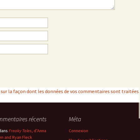
s sur la façon dont les données de vos commentaires sont traitées
.
mentaires récents
Méta
dans
Freaky Tales
, d’Anna
Connexion
n and Ryan Fleck