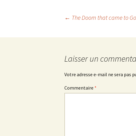
Navigation
←
The Doom that came to G
des
articles
Laisser un commenta
Votre adresse e-mail ne sera pas p
Commentaire
*