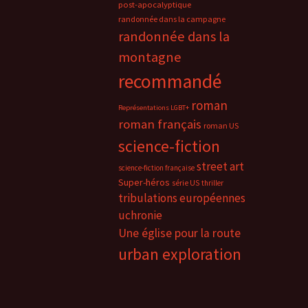
post-apocalyptique
randonnée dans la campagne
randonnée dans la
montagne
recommandé
roman
Représentations LGBT+
roman français
roman US
science-fiction
street art
science-fiction française
Super-héros
série US
thriller
tribulations européennes
uchronie
Une église pour la route
urban exploration