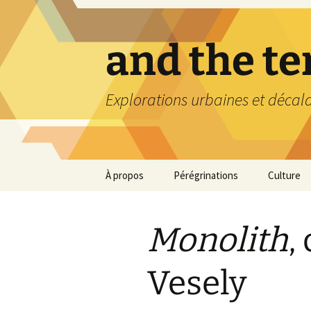
Aller
au
contenu
and the t
Explorations urbaines et décal
À propos
Pérégrinations
Culture
Monolith
,
Vesely