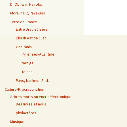
D, Obi-wan Nairobi.
Moral haut, Pays-Bas
Terre de France
Entre Drac et Isère
L'hash est de l'Est
Occitània
Pyrénées-Atlantide
tarn.gz
Tolosa
Paris, banlieue Sud.
Culture/Procrastination
Arbres morts ou encre électronique
Des livres et nous
phylactères
Musique