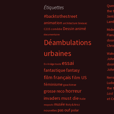
Quer
Étiquettes
the 
#backtothestreet
Sent
Lam
animation
architecture
bivouac
Dessin animé
C215
comédie
Midn
Flan
documentaire
Déambulations
doo
Chri
urbaines
Wake
John
essai
doo
En Ariège toute
Joh
fantastique
fantasy
film français
film US
Nero
Ludo
féminisme
gauchimse
the 
horreur
grosse reco
Last
invaders must die
et C
Italie
musée
Noty & Aroz
moyoshi
pas ouf
polar
nouvelles