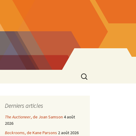
Rechercher :
Derniers articles
The Auctioneer
, de Joan Samson
4 août
2026
Backrooms
, de Kane Parsons
2 août 2026