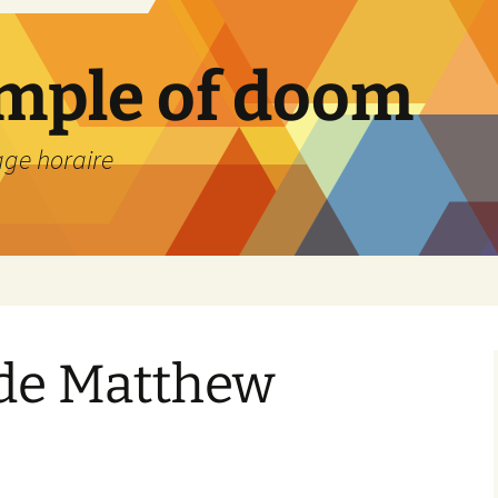
emple of doom
age horaire
 de Matthew