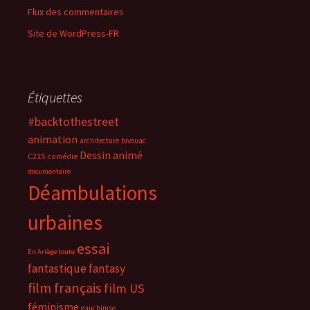
Flux des commentaires
Site de WordPress-FR
Étiquettes
#backtothestreet
animation
architecture
bivouac
Dessin animé
C215
comédie
documentaire
Déambulations
urbaines
essai
En Ariège toute
fantastique
fantasy
film français
film US
féminisme
gauchimse