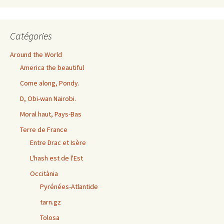
exhaustives
Catégories
Around the World
America the beautiful
Come along, Pondy.
D, Obi-wan Nairobi.
Moral haut, Pays-Bas
Terre de France
Entre Drac et Isère
L'hash est de l'Est
Occitània
Pyrénées-Atlantide
tarn.gz
Tolosa