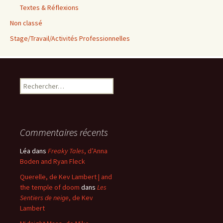
Textes & Réflexions
Non classé
Stage/Travail/Activités Professionnelles
Rechercher :
Commentaires récents
Léa
dans
Freaky Tales
, d’Anna
Boden and Ryan Fleck
Querelle, de Kev Lambert | and
the temple of doom
dans
Les
Sentiers de neige
, de Kev
Lambert