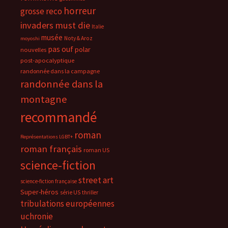
horreur
grosse reco
invaders must die
Italie
musée
Noty & Aroz
moyoshi
pas ouf
polar
nouvelles
post-apocalyptique
randonnée dans la campagne
randonnée dans la
montagne
recommandé
roman
Représentations LGBT+
roman français
roman US
science-fiction
street art
science-fiction française
Super-héros
série US
thriller
tribulations européennes
uchronie