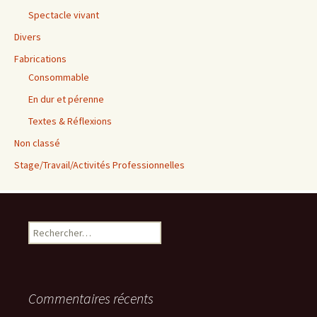
Spectacle vivant
Divers
Fabrications
Consommable
En dur et pérenne
Textes & Réflexions
Non classé
Stage/Travail/Activités Professionnelles
Rechercher :
Commentaires récents