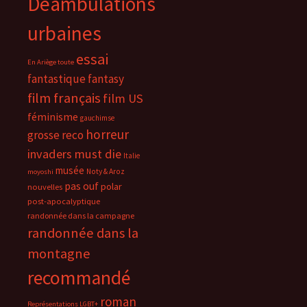
Déambulations
urbaines
essai
En Ariège toute
fantastique
fantasy
film français
film US
féminisme
gauchimse
horreur
grosse reco
invaders must die
Italie
musée
Noty & Aroz
moyoshi
pas ouf
polar
nouvelles
post-apocalyptique
randonnée dans la campagne
randonnée dans la
montagne
recommandé
roman
Représentations LGBT+