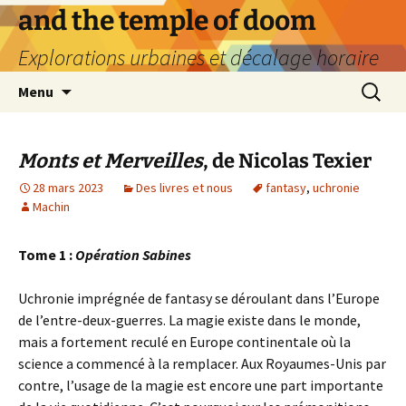
Aller
and the temple of doom
au
Explorations urbaines et décalage horaire
contenu
Recherc
Menu
Monts et Merveilles
, de Nicolas Texier
28 mars 2023
Des livres et nous
fantasy
,
uchronie
Machin
Tome 1 :
Opération Sabines
Uchronie imprégnée de fantasy se déroulant dans l’Europe
de l’entre-deux-guerres. La magie existe dans le monde,
mais a fortement reculé en Europe continentale où la
science a commencé à la remplacer. Aux Royaumes-Unis par
contre, l’usage de la magie est encore une part importante