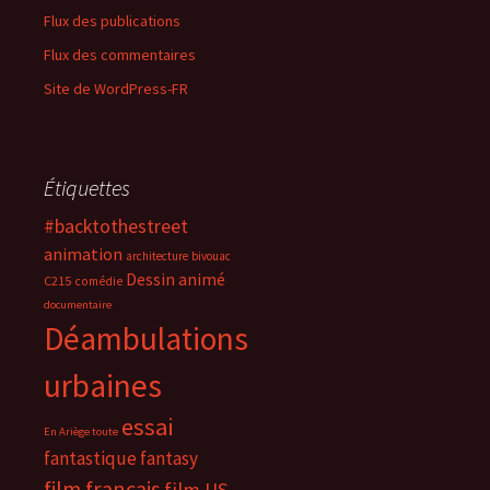
Flux des publications
Flux des commentaires
Site de WordPress-FR
Étiquettes
#backtothestreet
animation
architecture
bivouac
Dessin animé
C215
comédie
documentaire
Déambulations
urbaines
essai
En Ariège toute
fantastique
fantasy
film français
film US