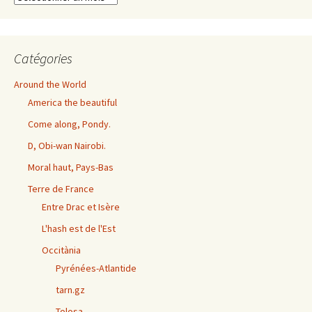
exhaustives
Catégories
Around the World
America the beautiful
Come along, Pondy.
D, Obi-wan Nairobi.
Moral haut, Pays-Bas
Terre de France
Entre Drac et Isère
L'hash est de l'Est
Occitània
Pyrénées-Atlantide
tarn.gz
Tolosa