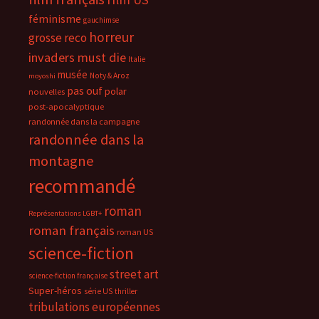
féminisme
gauchimse
horreur
grosse reco
invaders must die
Italie
musée
Noty & Aroz
moyoshi
pas ouf
polar
nouvelles
post-apocalyptique
randonnée dans la campagne
randonnée dans la
montagne
recommandé
roman
Représentations LGBT+
roman français
roman US
science-fiction
street art
science-fiction française
Super-héros
série US
thriller
tribulations européennes