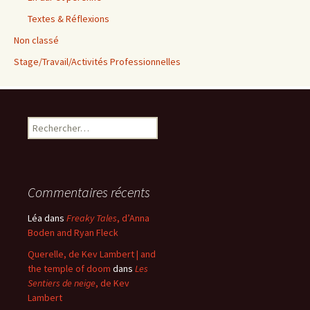
Textes & Réflexions
Non classé
Stage/Travail/Activités Professionnelles
Rechercher :
Commentaires récents
Léa
dans
Freaky Tales
, d’Anna
Boden and Ryan Fleck
Querelle, de Kev Lambert | and
the temple of doom
dans
Les
Sentiers de neige
, de Kev
Lambert