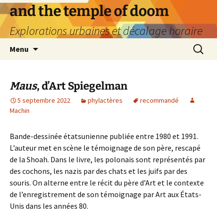
Aller
and the temple of doom
au
Explorations urbaines et décalage horaire
contenu
Recherc
Menu
Maus
, d’Art Spiegelman
5 septembre 2022
phylactères
recommandé
Machin
Bande-dessinée étatsunienne publiée entre 1980 et 1991.
L’auteur met en scène le témoignage de son père, rescapé
de la Shoah. Dans le livre, les polonais sont représentés par
des cochons, les nazis par des chats et les juifs par des
souris. On alterne entre le récit du père d’Art et le contexte
de l’enregistrement de son témoignage par Art aux États-
Unis dans les années 80.