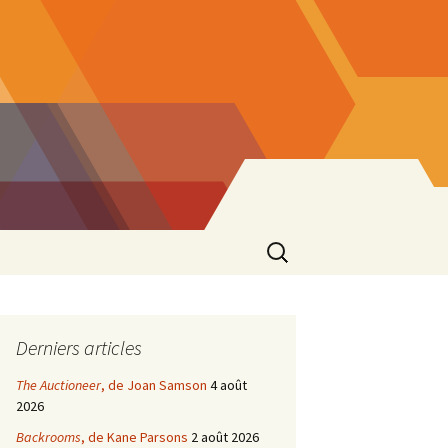
Rechercher :
Derniers articles
The Auctioneer
, de Joan Samson
4 août
2026
Backrooms
, de Kane Parsons
2 août 2026