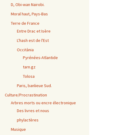
D, Obi-wan Nairobi.
Moral haut, Pays-Bas
Terre de France
Entre Drac et Isère
L'hash est de l'Est
Occitània
Pyrénées-Atlantide
tarn.gz
Tolosa
Paris, banlieue Sud.
Culture/Procrastination
Arbres morts ou encre électronique
Des livres et nous
phylactères
Musique