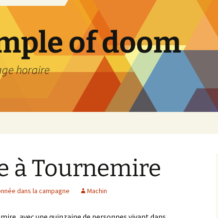
emple of doom
age horaire
 à Tournemire
onnée dans la campagne
Machin
ire, avec une quinzaine de personnes vivant dans