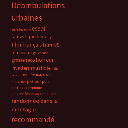
Déambulations
urbaines
essai
En Ariège toute
fantastique
fantasy
film français
film US
féminisme
gauchimse
horreur
grosse reco
invaders must die
Italie
musée
Noty & Aroz
moyoshi
pas ouf
polar
nouvelles
post-apocalyptique
randonnée dans la campagne
randonnée dans la
montagne
recommandé