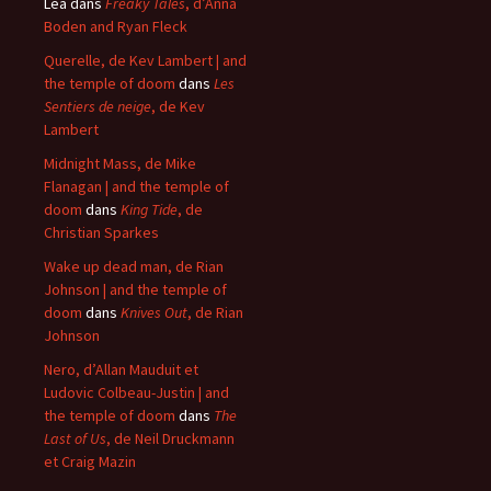
Léa
dans
Freaky Tales
, d’Anna
Boden and Ryan Fleck
Querelle, de Kev Lambert | and
the temple of doom
dans
Les
Sentiers de neige
, de Kev
Lambert
Midnight Mass, de Mike
Flanagan | and the temple of
doom
dans
King Tide
, de
Christian Sparkes
Wake up dead man, de Rian
Johnson | and the temple of
doom
dans
Knives Out
, de Rian
Johnson
Nero, d’Allan Mauduit et
Ludovic Colbeau-Justin | and
the temple of doom
dans
The
Last of Us
, de Neil Druckmann
et Craig Mazin