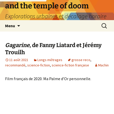
Aller
and the temple of doom
au
Explorations urbaines et décalage horaire
contenu
Recherc
Menu
Gagarine
, de Fanny Liatard et Jérémy
Trouilh
11 août 2021
Longs métrages
grosse reco
,
recommandé
,
science-fiction
,
science-fiction française
Machin
Film français de 2020. Ma Palme d’Or personnelle.