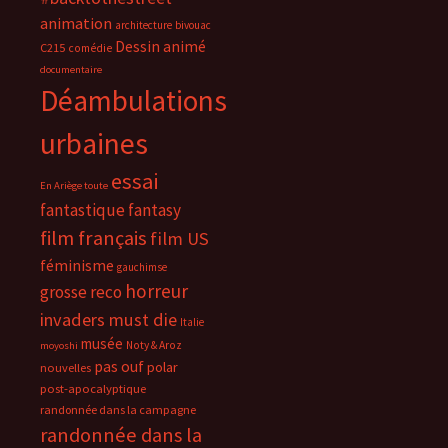
animation
architecture
bivouac
Dessin animé
C215
comédie
documentaire
Déambulations
urbaines
essai
En Ariège toute
fantastique
fantasy
film français
film US
féminisme
gauchimse
horreur
grosse reco
invaders must die
Italie
musée
Noty & Aroz
moyoshi
pas ouf
polar
nouvelles
post-apocalyptique
randonnée dans la campagne
randonnée dans la