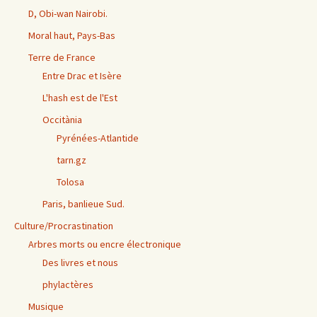
D, Obi-wan Nairobi.
Moral haut, Pays-Bas
Terre de France
Entre Drac et Isère
L'hash est de l'Est
Occitània
Pyrénées-Atlantide
tarn.gz
Tolosa
Paris, banlieue Sud.
Culture/Procrastination
Arbres morts ou encre électronique
Des livres et nous
phylactères
Musique