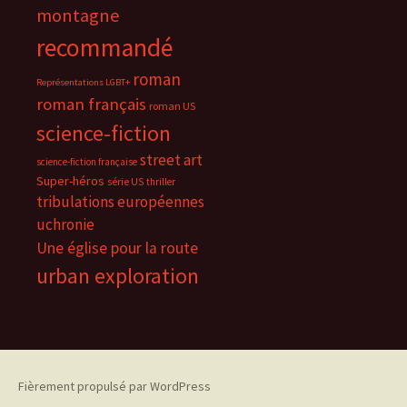
montagne
recommandé
roman
Représentations LGBT+
roman français
roman US
science-fiction
street art
science-fiction française
Super-héros
série US
thriller
tribulations européennes
uchronie
Une église pour la route
urban exploration
Fièrement propulsé par WordPress