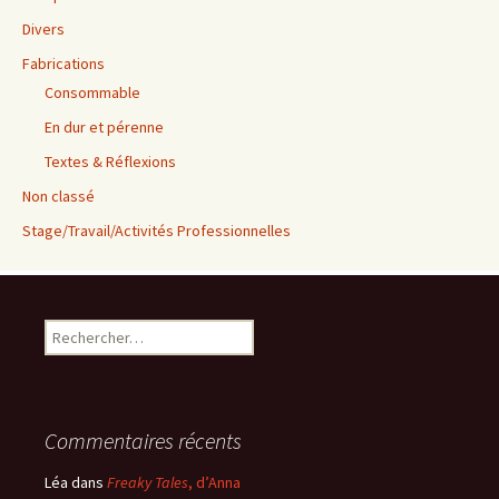
Divers
Fabrications
Consommable
En dur et pérenne
Textes & Réflexions
Non classé
Stage/Travail/Activités Professionnelles
Rechercher :
Commentaires récents
Léa
dans
Freaky Tales
, d’Anna