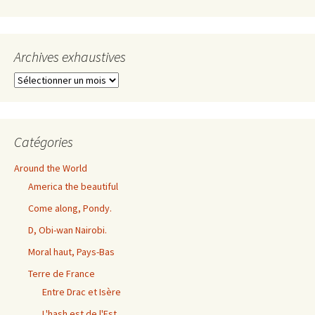
Archives exhaustives
Archives
exhaustives
Catégories
Around the World
America the beautiful
Come along, Pondy.
D, Obi-wan Nairobi.
Moral haut, Pays-Bas
Terre de France
Entre Drac et Isère
L'hash est de l'Est