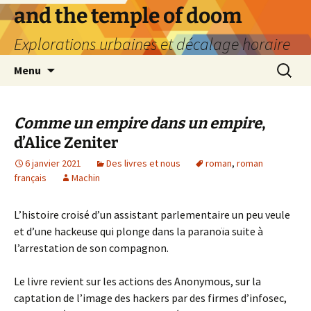
Aller
and the temple of doom
au
Explorations urbaines et décalage horaire
contenu
Recherc
Menu
Comme un empire dans un empire
,
d’Alice Zeniter
6 janvier 2021
Des livres et nous
roman
,
roman
français
Machin
L’histoire croisé d’un assistant parlementaire un peu veule
et d’une hackeuse qui plonge dans la paranoïa suite à
l’arrestation de son compagnon.
Le livre revient sur les actions des Anonymous, sur la
captation de l’image des hackers par des firmes d’infosec,