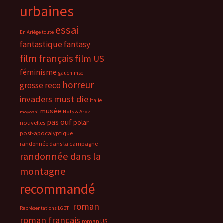
urbaines
essai
En Ariège toute
fantastique
fantasy
film français
film US
féminisme
gauchimse
horreur
grosse reco
invaders must die
Italie
musée
Noty & Aroz
moyoshi
pas ouf
polar
nouvelles
post-apocalyptique
randonnée dans la campagne
randonnée dans la
montagne
recommandé
roman
Représentations LGBT+
roman français
roman US