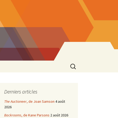
Rechercher :
Derniers articles
The Auctioneer
, de Joan Samson
4 août
2026
Backrooms
, de Kane Parsons
2 août 2026