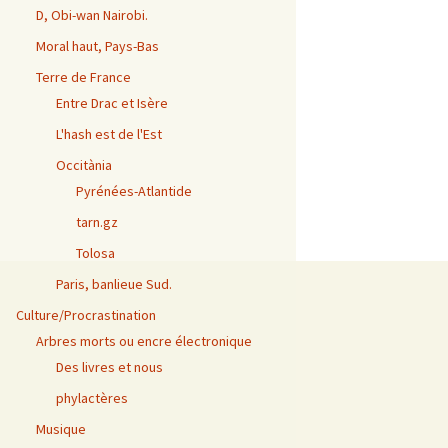
D, Obi-wan Nairobi.
Moral haut, Pays-Bas
Terre de France
Entre Drac et Isère
L'hash est de l'Est
Occitània
Pyrénées-Atlantide
tarn.gz
Tolosa
Paris, banlieue Sud.
Culture/Procrastination
Arbres morts ou encre électronique
Des livres et nous
phylactères
Musique