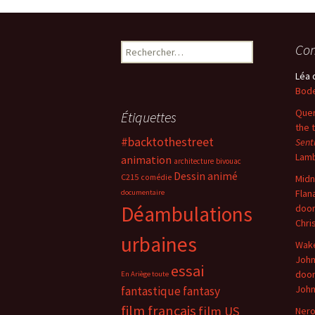
Rechercher :
Com
Léa
Bode
Quer
Étiquettes
the 
#backtothestreet
Sent
Lam
animation
architecture
bivouac
Dessin animé
C215
comédie
Midn
Flan
documentaire
Déambulations
doo
Chri
urbaines
Wake
John
essai
doo
En Ariège toute
Joh
fantastique
fantasy
film français
film US
Nero