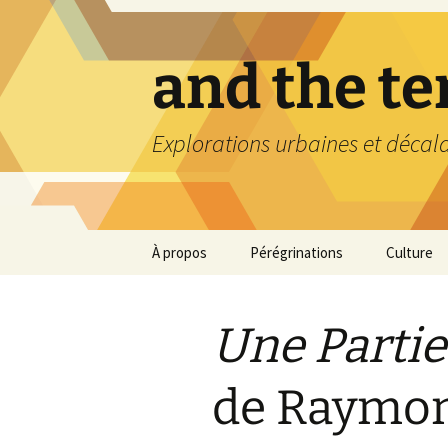
Aller
au
contenu
and the t
Explorations urbaines et décal
À propos
Pérégrinations
Culture
Une Parti
de Raymo