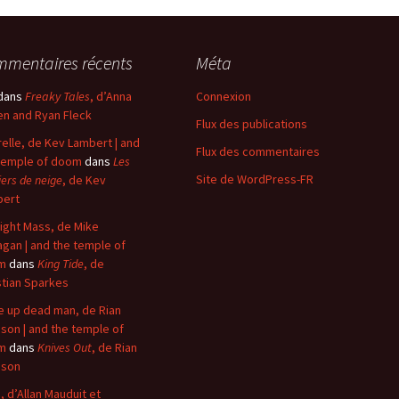
mentaires récents
Méta
dans
Freaky Tales
, d’Anna
Connexion
n and Ryan Fleck
Flux des publications
elle, de Kev Lambert | and
Flux des commentaires
temple of doom
dans
Les
Site de WordPress-FR
iers de neige
, de Kev
bert
ight Mass, de Mike
agan | and the temple of
m
dans
King Tide
, de
stian Sparkes
 up dead man, de Rian
son | and the temple of
m
dans
Knives Out
, de Rian
nson
, d’Allan Mauduit et