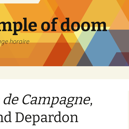
emple of doom
age horaire
e de Campagne
,
nd Depardon