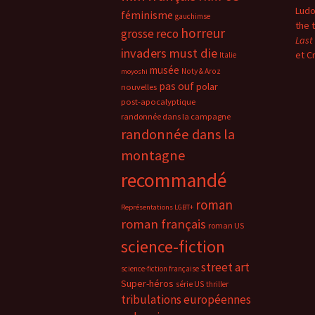
Ludo
féminisme
gauchimse
the 
horreur
grosse reco
Last
invaders must die
et C
Italie
musée
Noty & Aroz
moyoshi
pas ouf
polar
nouvelles
post-apocalyptique
randonnée dans la campagne
randonnée dans la
montagne
recommandé
roman
Représentations LGBT+
roman français
roman US
science-fiction
street art
science-fiction française
Super-héros
série US
thriller
tribulations européennes