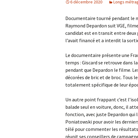
6 décembre 2020
Longs métra
Documentaire tourné pendant le mo
Raymond Depardon suit VGE, filme 
candidat est en transit entre deux 
l’avait financé et a interdit la sort
Le documentaire présente une Franc
temps : Giscard se retrouve dans la
pendant que Depardon le filme. Les 
décorées de bric et de broc. Tous le
totalement spécifique de leur époqu
Un autre point frappant c’est l’isol
balade seul en voiture, donc, il at
fonction, avec juste Depardon qui l
Poniatowski pour avoir les derniers 
télé pour commenter les résultats. 
réunit ses conseillers de campagne,