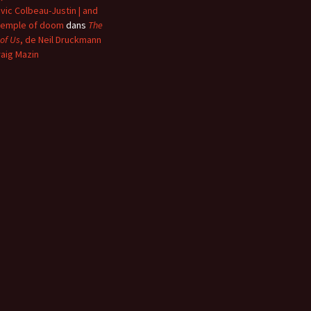
vic Colbeau-Justin | and
temple of doom
dans
The
 of Us
, de Neil Druckmann
raig Mazin