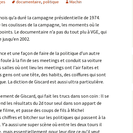
ges
documentaire
,
politique
Machin
is qu’a duré la campagne présidentielle de 1974.
les coulisses de la campagne, les moments où le
points. Le documentaire n’a pas du tout plu à VGE, qui
ie jusqu’en 2002.
e et une façon de faire de la politique d’un autre
 foule à la fin de ses meetings et conduit sa voiture
salles où ont lieu les meetings ont l’air faites et
s gens ont une tête, des habits, des coiffures qui sont
e. La diction de Giscard est aussi ultra particulière.
ement de Giscard, qui fait les trucs dans son coin : Il se
tend les résultats du 2d tour seul dans son appart de
e filme, et passe des coups de fils à Michel
chiffres et bitcher sur les politiques qui passent à la
Y’a aussi une super scène où entre les deux tours il
 mais essentiellement pour leur dire ce qu’il veut