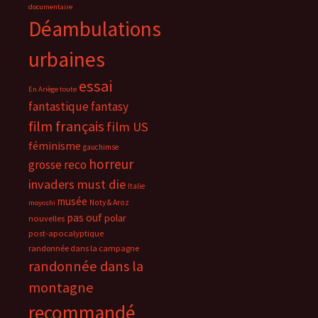
documentaire
Déambulations
urbaines
essai
En Ariège toute
fantastique
fantasy
film français
film US
féminisme
gauchimse
horreur
grosse reco
invaders must die
Italie
musée
Noty & Aroz
moyoshi
pas ouf
polar
nouvelles
post-apocalyptique
randonnée dans la campagne
randonnée dans la
montagne
recommandé