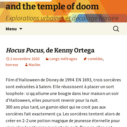
Aller
and the temple of doom
au
Explorations urbaines et décalage horaire
contenu
Recherc
Menu
Hocus Pocus
, de Kenny Ortega
2 novembre 2020
Longs métrages
comédie
,
horreur
Machin
Film d’Halloween de Disney de 1994. EN 1693, trois sorcières
sont exécutées à Salem. Elle réussissent à placer un sort
loophole : si qq allume une bougie dans leur maison un soir
d’Halloween, elles pourront revenir pour la nuit.
300 ans plus tard, un gamin idiot qui ne croit pas aux
sorcières fait exactement ça. Les sorcières tentent alors de
créer en 2-2 une potion magique de jeunesse éternelle pour