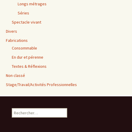
Longs métrages
Séries
Spectacle vivant
Divers
Fabrications
Consommable
En dur et pérenne
Textes & Réflexions
Non classé
Stage/Travail/Activités Professionnelles
Rechercher :