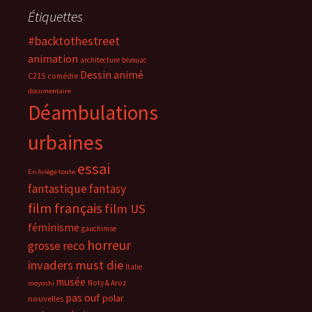
Étiquettes
#backtothestreet
animation
architecture
bivouac
Dessin animé
C215
comédie
documentaire
Déambulations
urbaines
essai
En Ariège toute
fantastique
fantasy
film français
film US
féminisme
gauchimse
horreur
grosse reco
invaders must die
Italie
musée
Noty & Aroz
moyoshi
pas ouf
polar
nouvelles