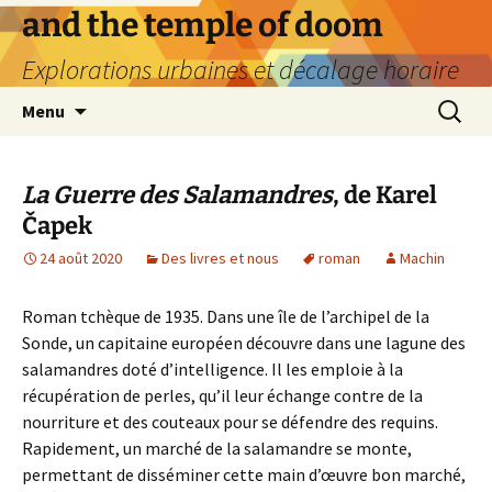
Aller
and the temple of doom
au
Explorations urbaines et décalage horaire
contenu
Recherc
Menu
La Guerre des Salamandres
, de Karel
Čapek
24 août 2020
Des livres et nous
roman
Machin
Roman tchèque de 1935. Dans une île de l’archipel de la
Sonde, un capitaine européen découvre dans une lagune des
salamandres doté d’intelligence. Il les emploie à la
récupération de perles, qu’il leur échange contre de la
nourriture et des couteaux pour se défendre des requins.
Rapidement, un marché de la salamandre se monte,
permettant de disséminer cette main d’œuvre bon marché,