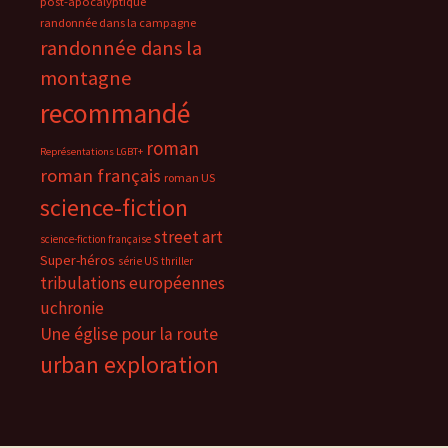
post-apocalyptique
randonnée dans la campagne
randonnée dans la
montagne
recommandé
roman
Représentations LGBT+
roman français
roman US
science-fiction
street art
science-fiction française
Super-héros
série US
thriller
tribulations européennes
uchronie
Une église pour la route
urban exploration