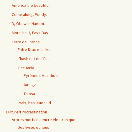
America the beautiful
Come along, Pondy.
D, Obi-wan Nairobi.
Moral haut, Pays-Bas
Terre de France
Entre Drac et Isère
L'hash est de l'Est
Occitània
Pyrénées-Atlantide
tarn.gz
Tolosa
Paris, banlieue Sud.
Culture/Procrastination
Arbres morts ou encre électronique
Des livres et nous