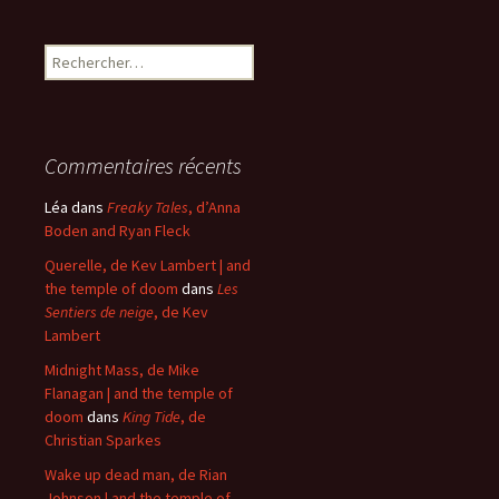
Rechercher :
Commentaires récents
Léa
dans
Freaky Tales
, d’Anna
Boden and Ryan Fleck
Querelle, de Kev Lambert | and
the temple of doom
dans
Les
Sentiers de neige
, de Kev
Lambert
Midnight Mass, de Mike
Flanagan | and the temple of
doom
dans
King Tide
, de
Christian Sparkes
Wake up dead man, de Rian
Johnson | and the temple of