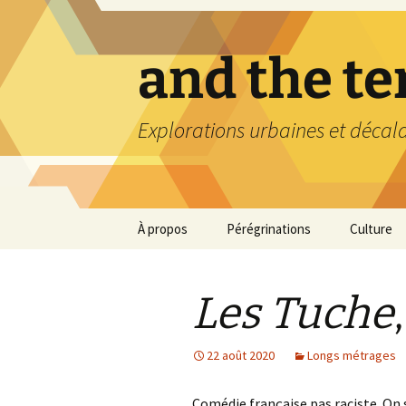
Aller
au
contenu
and the t
Explorations urbaines et décal
À propos
Pérégrinations
Culture
Les Tuche
22 août 2020
Longs métrages
Comédie française pas raciste. On 