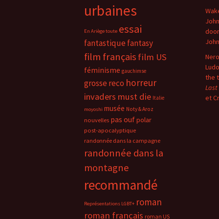
urbaines
Wake
John
essai
doo
En Ariège toute
Joh
fantastique
fantasy
film français
film US
Nero
Ludo
féminisme
gauchimse
the 
horreur
grosse reco
Last
invaders must die
et C
Italie
musée
Noty & Aroz
moyoshi
pas ouf
polar
nouvelles
post-apocalyptique
randonnée dans la campagne
randonnée dans la
montagne
recommandé
roman
Représentations LGBT+
roman français
roman US