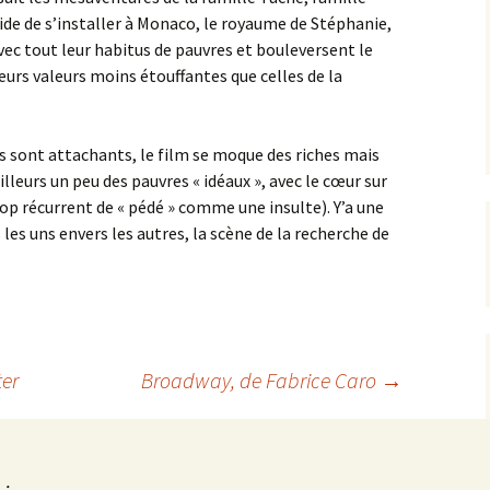
cide de s’installer à Monaco, le royaume de Stéphanie,
avec tout leur habitus de pauvres et bouleversent le
urs valeurs moins étouffantes que celles de la
 sont attachants, le film se moque des riches mais
lleurs un peu des pauvres « idéaux », avec le cœur sur
rop récurrent de « pédé » comme une insulte). Y’a une
es uns envers les autres, la scène de la recherche de
ter
Broadway
, de Fabrice Caro
→