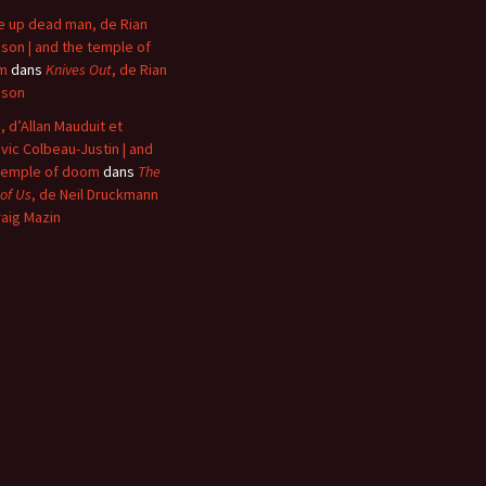
 up dead man, de Rian
son | and the temple of
m
dans
Knives Out
, de Rian
nson
, d’Allan Mauduit et
vic Colbeau-Justin | and
temple of doom
dans
The
 of Us
, de Neil Druckmann
raig Mazin