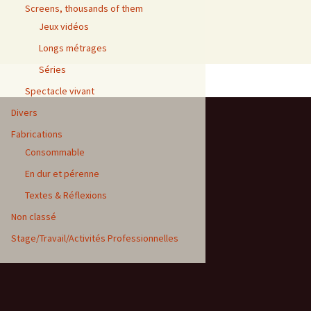
Screens, thousands of them
Jeux vidéos
Longs métrages
Séries
Spectacle vivant
Divers
Fabrications
Consommable
En dur et pérenne
Textes & Réflexions
Non classé
Stage/Travail/Activités Professionnelles