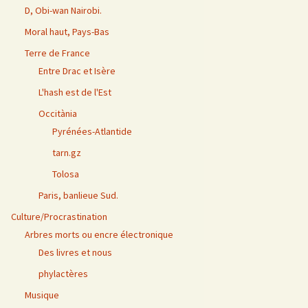
D, Obi-wan Nairobi.
Moral haut, Pays-Bas
Terre de France
Entre Drac et Isère
L'hash est de l'Est
Occitània
Pyrénées-Atlantide
tarn.gz
Tolosa
Paris, banlieue Sud.
Culture/Procrastination
Arbres morts ou encre électronique
Des livres et nous
phylactères
Musique