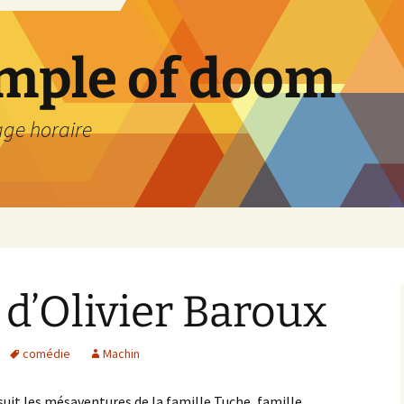
emple of doom
age horaire
, d’Olivier Baroux
comédie
Machin
suit les mésaventures de la famille Tuche, famille