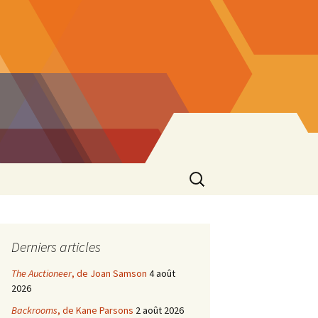
Rechercher :
Derniers articles
The Auctioneer
, de Joan Samson
4 août
2026
Backrooms
, de Kane Parsons
2 août 2026