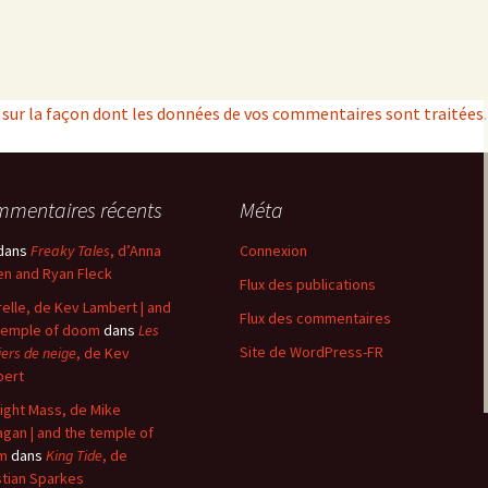
s sur la façon dont les données de vos commentaires sont traitées
.
mentaires récents
Méta
dans
Freaky Tales
, d’Anna
Connexion
n and Ryan Fleck
Flux des publications
elle, de Kev Lambert | and
Flux des commentaires
temple of doom
dans
Les
Site de WordPress-FR
iers de neige
, de Kev
bert
ight Mass, de Mike
agan | and the temple of
m
dans
King Tide
, de
stian Sparkes