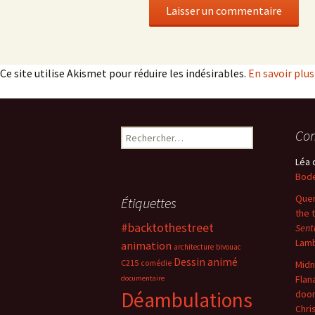
Ce site utilise Akismet pour réduire les indésirables.
En savoir plu
Rechercher :
Com
Léa
Bode
Quer
Étiquettes
the 
#backtothestreet
Sent
Lam
animation
architecture
bivouac
Dessin animé
C215
comédie
Midn
Flan
documentaire
Déambulations
doo
Chri