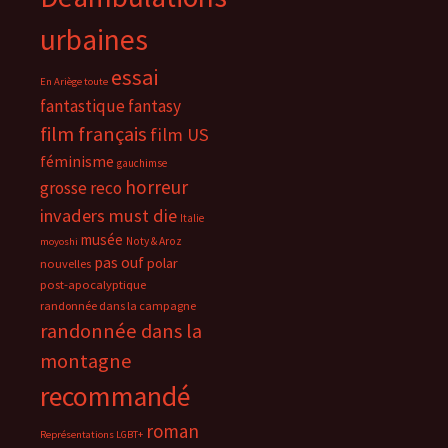
urbaines
essai
En Ariège toute
fantastique
fantasy
film français
film US
féminisme
gauchimse
horreur
grosse reco
invaders must die
Italie
musée
Noty & Aroz
moyoshi
pas ouf
polar
nouvelles
post-apocalyptique
randonnée dans la campagne
randonnée dans la
montagne
recommandé
roman
Représentations LGBT+