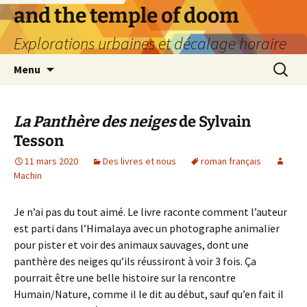
Aller
and the temple of doom
au
Explorations urbaines et décalage horaire
contenu
Recherc
Menu
La Panthère des neiges
de Sylvain
Tesson
11 mars 2020
Des livres et nous
roman français
Machin
Je n’ai pas du tout aimé. Le livre raconte comment l’auteur
est parti dans l’Himalaya avec un photographe animalier
pour pister et voir des animaux sauvages, dont une
panthère des neiges qu’ils réussiront à voir 3 fois. Ça
pourrait être une belle histoire sur la rencontre
Humain/Nature, comme il le dit au début, sauf qu’en fait il