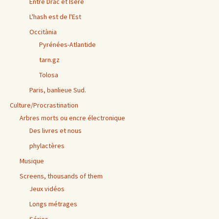
Entre Drac et Isère
L'hash est de l'Est
Occitània
Pyrénées-Atlantide
tarn.gz
Tolosa
Paris, banlieue Sud.
Culture/Procrastination
Arbres morts ou encre électronique
Des livres et nous
phylactères
Musique
Screens, thousands of them
Jeux vidéos
Longs métrages