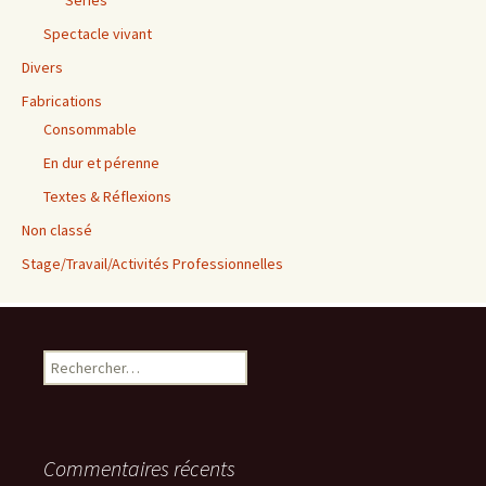
Séries
Spectacle vivant
Divers
Fabrications
Consommable
En dur et pérenne
Textes & Réflexions
Non classé
Stage/Travail/Activités Professionnelles
Rechercher :
Commentaires récents