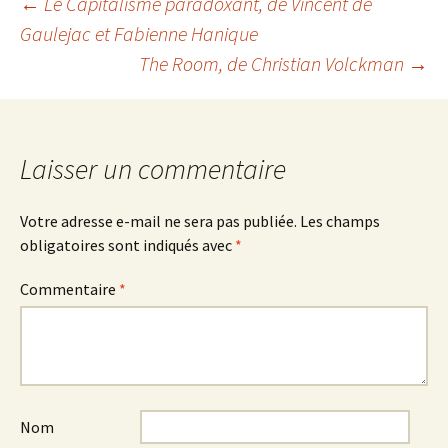
Navigation
←
Le Capitalisme paradoxant
, de Vincent de
Gaulejac et Fabienne Hanique
The Room
, de Christian Volckman
→
des
articles
Laisser un commentaire
Votre adresse e-mail ne sera pas publiée.
Les champs
obligatoires sont indiqués avec
*
Commentaire
*
Nom