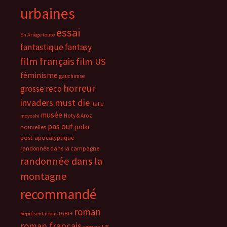
urbaines
essai
En Ariège toute
fantastique
fantasy
film français
film US
féminisme
gauchimse
horreur
grosse reco
invaders must die
Italie
musée
Noty & Aroz
moyoshi
pas ouf
polar
nouvelles
post-apocalyptique
randonnée dans la campagne
randonnée dans la
montagne
recommandé
roman
Représentations LGBT+
roman français
roman US