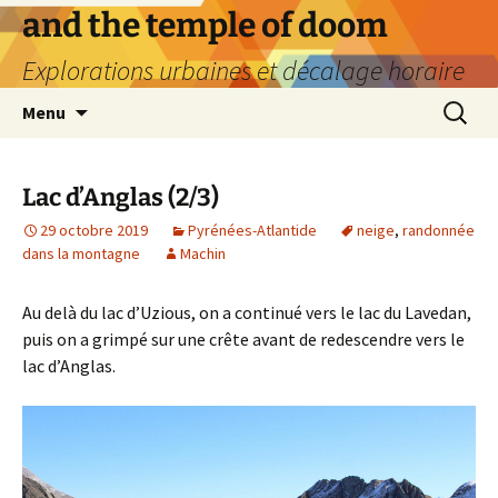
Aller
and the temple of doom
au
Explorations urbaines et décalage horaire
contenu
Recherc
Menu
Lac d’Anglas (2/3)
29 octobre 2019
Pyrénées-Atlantide
neige
,
randonnée
dans la montagne
Machin
Au delà du lac d’Uzious, on a continué vers le lac du Lavedan,
puis on a grimpé sur une crête avant de redescendre vers le
lac d’Anglas.