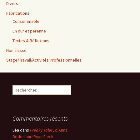
Divers
Fabrications
Consommable
En dur et pérenne
Textes & Réflexions
Non classé
Stage/Travail/Activités Professionnelles
Rechercher :
Commentaires récents
Léa
dans
Freaky Tales
, d’Anna
Boden and Ryan Fleck