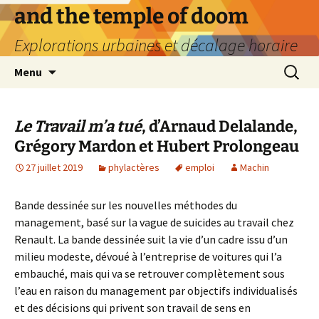
Aller
and the temple of doom
au
Explorations urbaines et décalage horaire
contenu
Recherc
Menu
Le Travail m’a tué
, d’Arnaud Delalande,
Grégory Mardon et Hubert Prolongeau
27 juillet 2019
phylactères
emploi
Machin
Bande dessinée sur les nouvelles méthodes du
management, basé sur la vague de suicides au travail chez
Renault. La bande dessinée suit la vie d’un cadre issu d’un
milieu modeste, dévoué à l’entreprise de voitures qui l’a
embauché, mais qui va se retrouver complètement sous
l’eau en raison du management par objectifs individualisés
et des décisions qui privent son travail de sens en