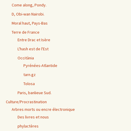
Come along, Pondy.
D, Obi-wan Nairobi.
Moral haut, Pays-Bas
Terre de France
Entre Drac et Isère
L'hash est de l'Est
Occitània
Pyrénées-Atlantide
tarn.gz
Tolosa
Paris, banlieue Sud.
Culture/Procrastination
Arbres morts ou encre électronique
Des livres et nous
phylactères