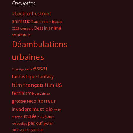
Étiquettes
#backtothestreet
animation
architecture
bivouac
Dessin animé
C215
comédie
documentaire
Déambulations
urbaines
essai
En Ariège toute
fantastique
fantasy
film français
film US
féminisme
gauchimse
horreur
grosse reco
invaders must die
Italie
musée
Noty & Aroz
moyoshi
pas ouf
polar
nouvelles
post-apocalyptique