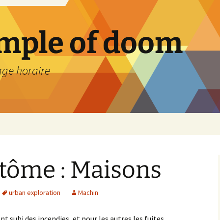
emple of doom
age horaire
ntôme : Maisons
urban exploration
Machin
t subi des incendies, et pour les autres les fuites