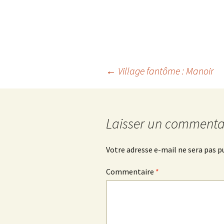
Navigation
←
Village fantôme : Manoir
des
Laisser un commenta
articles
Votre adresse e-mail ne sera pas p
Commentaire
*