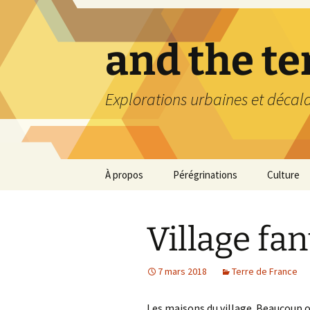
Aller
au
contenu
and the t
Explorations urbaines et décal
À propos
Pérégrinations
Culture
Village fa
7 mars 2018
Terre de France
Les maisons du village. Beaucoup on