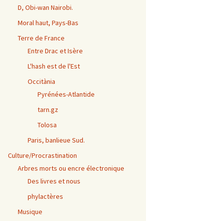
D, Obi-wan Nairobi.
Moral haut, Pays-Bas
Terre de France
Entre Drac et Isère
L'hash est de l'Est
Occitània
Pyrénées-Atlantide
tarn.gz
Tolosa
Paris, banlieue Sud.
Culture/Procrastination
Arbres morts ou encre électronique
Des livres et nous
phylactères
Musique