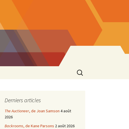
Rechercher :
Derniers articles
The Auctioneer
, de Joan Samson
4 août
2026
Backrooms
, de Kane Parsons
2 août 2026