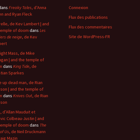
dans
Freaky Tales
, d’Anna
Connexion
n and Ryan Fleck
Flux des publications
elle, de Kev Lambert | and
Flux des commentaires
temple of doom
dans
Les
Site de WordPress-FR
iers de neige
, de Kev
bert
ight Mass, de Mike
agan | and the temple of
m
dans
King Tide
, de
stian Sparkes
 up dead man, de Rian
son | and the temple of
m
dans
Knives Out
, de Rian
nson
, d’Allan Mauduit et
vic Colbeau-Justin | and
temple of doom
dans
The
 of Us
, de Neil Druckmann
raig Mazin