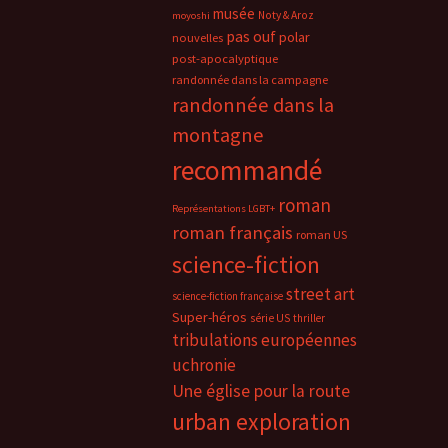
musée
Noty & Aroz
moyoshi
pas ouf
polar
nouvelles
post-apocalyptique
randonnée dans la campagne
randonnée dans la
montagne
recommandé
roman
Représentations LGBT+
roman français
roman US
science-fiction
street art
science-fiction française
Super-héros
série US
thriller
tribulations européennes
uchronie
Une église pour la route
urban exploration