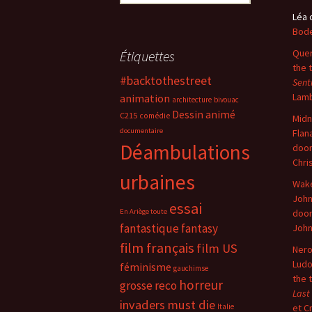
Léa
Bode
Quer
Étiquettes
the 
#backtothestreet
Sent
Lam
animation
architecture
bivouac
Dessin animé
C215
comédie
Midn
documentaire
Flan
Déambulations
doo
Chri
urbaines
Wake
John
essai
En Ariège toute
doo
fantastique
fantasy
Joh
film français
film US
Nero
Ludo
féminisme
gauchimse
the 
horreur
grosse reco
Last
invaders must die
Italie
et C