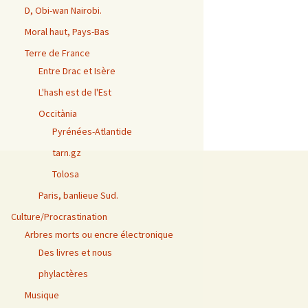
D, Obi-wan Nairobi.
Moral haut, Pays-Bas
Terre de France
Entre Drac et Isère
L'hash est de l'Est
Occitània
Pyrénées-Atlantide
tarn.gz
Tolosa
Paris, banlieue Sud.
Culture/Procrastination
Arbres morts ou encre électronique
Des livres et nous
phylactères
Musique