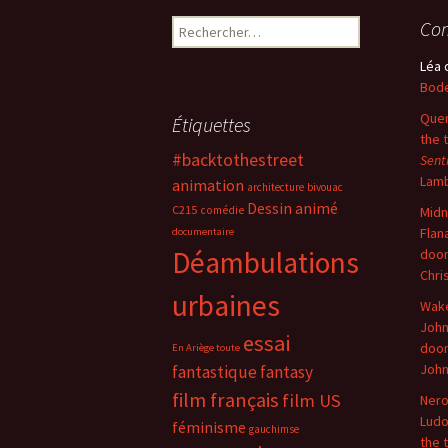
Rechercher :
Com
Léa
Bode
Quer
Étiquettes
the 
#backtothestreet
Sent
Lam
animation
architecture
bivouac
Dessin animé
C215
comédie
Midn
Flan
documentaire
Déambulations
doo
Chri
urbaines
Wake
John
essai
doo
En Ariège toute
Joh
fantastique
fantasy
film français
film US
Nero
Ludo
féminisme
gauchimse
the 