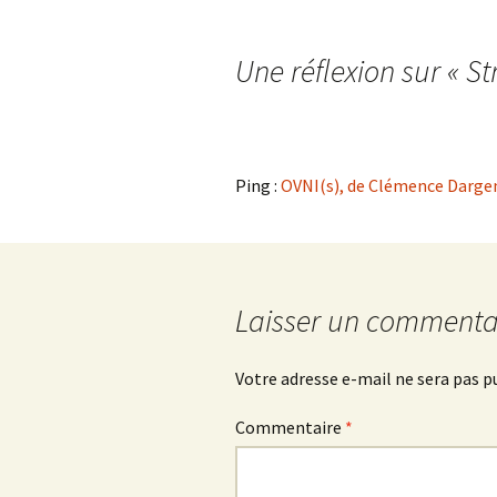
Navigation
des
Une réflexion sur «
St
articles
Ping :
OVNI(s), de Clémence Dargen
Laisser un commenta
Votre adresse e-mail ne sera pas p
Commentaire
*