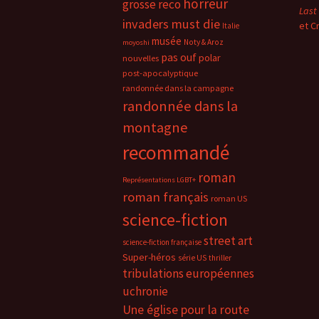
horreur
grosse reco
Last
invaders must die
et C
Italie
musée
Noty & Aroz
moyoshi
pas ouf
polar
nouvelles
post-apocalyptique
randonnée dans la campagne
randonnée dans la
montagne
recommandé
roman
Représentations LGBT+
roman français
roman US
science-fiction
street art
science-fiction française
Super-héros
série US
thriller
tribulations européennes
uchronie
Une église pour la route