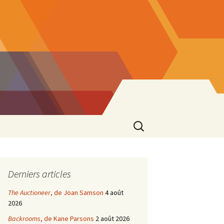
Rechercher :
Derniers articles
The Auctioneer
, de Joan Samson
4 août
2026
Backrooms
, de Kane Parsons
2 août 2026