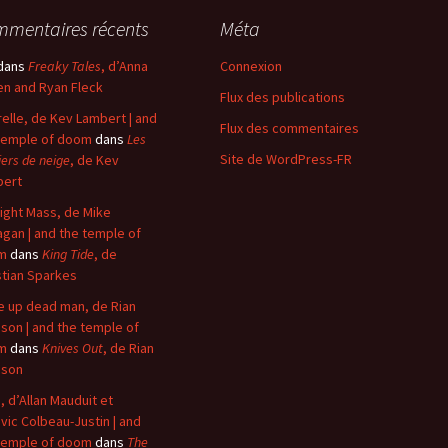
mentaires récents
Méta
dans
Freaky Tales
, d’Anna
Connexion
n and Ryan Fleck
Flux des publications
elle, de Kev Lambert | and
Flux des commentaires
temple of doom
dans
Les
Site de WordPress-FR
iers de neige
, de Kev
bert
ight Mass, de Mike
agan | and the temple of
m
dans
King Tide
, de
stian Sparkes
 up dead man, de Rian
son | and the temple of
m
dans
Knives Out
, de Rian
nson
, d’Allan Mauduit et
vic Colbeau-Justin | and
temple of doom
dans
The