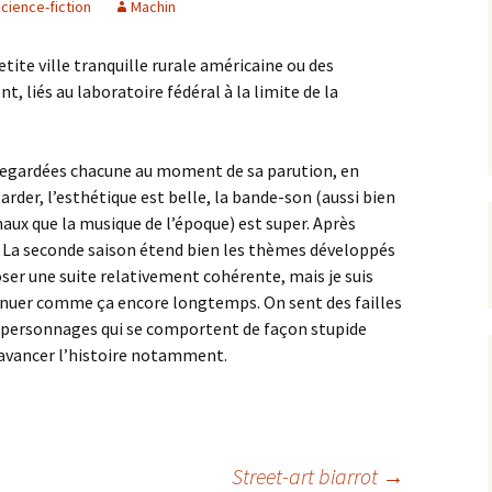
cience-fiction
Machin
etite ville tranquille rurale américaine ou des
 liés au laboratoire fédéral à la limite de la
i regardées chacune au moment de sa parution, en
rder, l’esthétique est belle, la bande-son (aussi bien
ux que la musique de l’époque) est super. Après
le. La seconde saison étend bien les thèmes développés
oser une suite relativement cohérente, mais je suis
ntinuer comme ça encore longtemps. On sent des failles
es personnages qui se comportent de façon stupide
 avancer l’histoire notamment.
Street-art biarrot
→