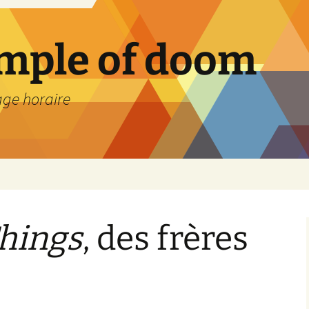
emple of doom
age horaire
Things
, des frères