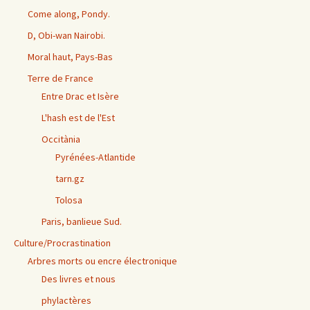
Come along, Pondy.
D, Obi-wan Nairobi.
Moral haut, Pays-Bas
Terre de France
Entre Drac et Isère
L'hash est de l'Est
Occitània
Pyrénées-Atlantide
tarn.gz
Tolosa
Paris, banlieue Sud.
Culture/Procrastination
Arbres morts ou encre électronique
Des livres et nous
phylactères