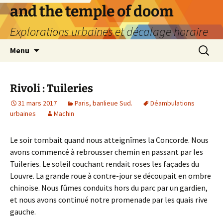
Aller
and the temple of doom
au
Explorations urbaines et décalage horaire
contenu
Recherc
Menu
Rivoli : Tuileries
31 mars 2017
Paris, banlieue Sud.
Déambulations
urbaines
Machin
Le soir tombait quand nous atteignîmes la Concorde. Nous
avons commencé à rebrousser chemin en passant par les
Tuileries. Le soleil couchant rendait roses les façades du
Louvre. La grande roue à contre-jour se découpait en ombre
chinoise. Nous fûmes conduits hors du parc par un gardien,
et nous avons continué notre promenade par les quais rive
gauche.