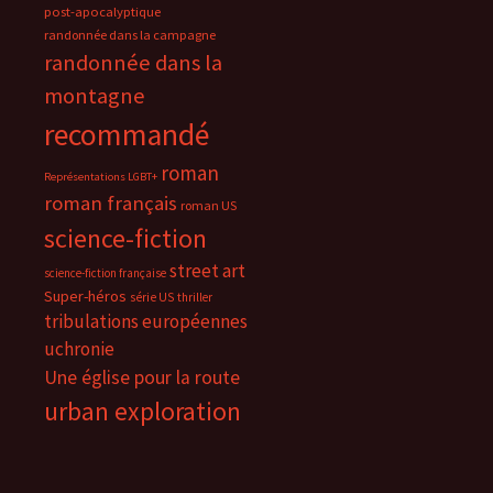
post-apocalyptique
randonnée dans la campagne
randonnée dans la
montagne
recommandé
roman
Représentations LGBT+
roman français
roman US
science-fiction
street art
science-fiction française
Super-héros
série US
thriller
tribulations européennes
uchronie
Une église pour la route
urban exploration