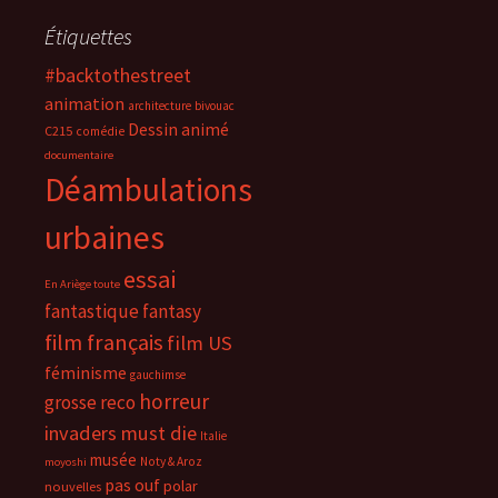
Étiquettes
#backtothestreet
animation
architecture
bivouac
Dessin animé
C215
comédie
documentaire
Déambulations
urbaines
essai
En Ariège toute
fantastique
fantasy
film français
film US
féminisme
gauchimse
horreur
grosse reco
invaders must die
Italie
musée
Noty & Aroz
moyoshi
pas ouf
polar
nouvelles