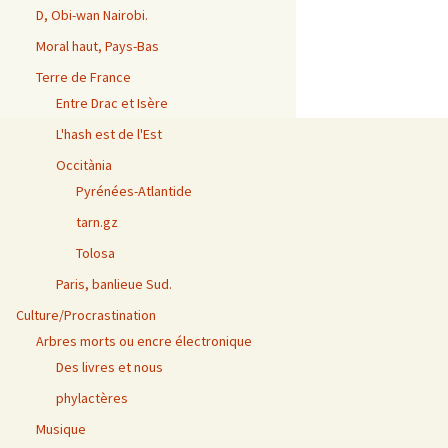
D, Obi-wan Nairobi.
Moral haut, Pays-Bas
Terre de France
Entre Drac et Isère
L'hash est de l'Est
Occitània
Pyrénées-Atlantide
tarn.gz
Tolosa
Paris, banlieue Sud.
Culture/Procrastination
Arbres morts ou encre électronique
Des livres et nous
phylactères
Musique