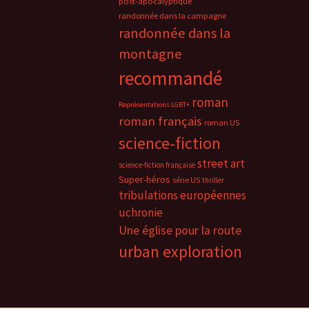
post-apocalyptique
randonnée dans la campagne
randonnée dans la
montagne
recommandé
roman
Représentations LGBT+
roman français
roman US
science-fiction
street art
science-fiction française
Super-héros
série US
thriller
tribulations européennes
uchronie
Une église pour la route
urban exploration