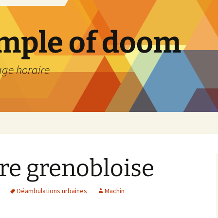
emple of doom
age horaire
re grenobloise
Déambulations urbaines
Machin