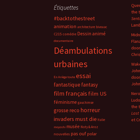
Quer
Étiquettes
the 
#backtothestreet
Sent
Lam
animation
architecture
bivouac
Dessin animé
C215
comédie
Midn
Flan
documentaire
Déambulations
doo
Chri
urbaines
Wake
John
essai
doo
En Ariège toute
Joh
fantastique
fantasy
film français
film US
Nero
Ludo
féminisme
gauchimse
the 
horreur
grosse reco
Last
invaders must die
et C
Italie
musée
Noty & Aroz
moyoshi
pas ouf
polar
nouvelles