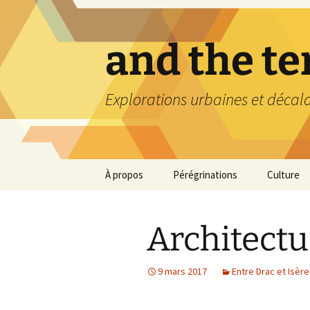
Aller
au
contenu
and the t
Explorations urbaines et décal
À propos
Pérégrinations
Culture
Architectu
9 mars 2017
Entre Drac et Isère