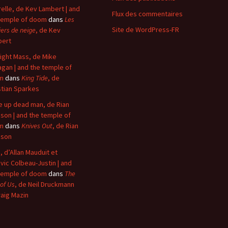
elle, de Kev Lambert | and
Flux des commentaires
temple of doom
dans
Les
Site de WordPress-FR
iers de neige
, de Kev
bert
ight Mass, de Mike
agan | and the temple of
m
dans
King Tide
, de
stian Sparkes
 up dead man, de Rian
son | and the temple of
m
dans
Knives Out
, de Rian
nson
, d’Allan Mauduit et
vic Colbeau-Justin | and
temple of doom
dans
The
 of Us
, de Neil Druckmann
raig Mazin