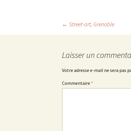
Navigation
←
Street-art, Grenoble
des
Laisser un commenta
articles
Votre adresse e-mail ne sera pas p
Commentaire
*