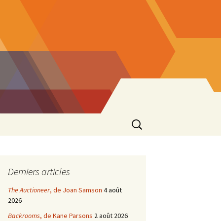
Rechercher :
Derniers articles
The Auctioneer
, de Joan Samson
4 août
2026
Backrooms
, de Kane Parsons
2 août 2026