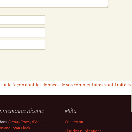
s sur la façon dont les données de vos commentaires sont traitées
.
mentaires récents
Méta
dans
Freaky Tales
, d’Anna
Connexion
n and Ryan Fleck
Flux des publications