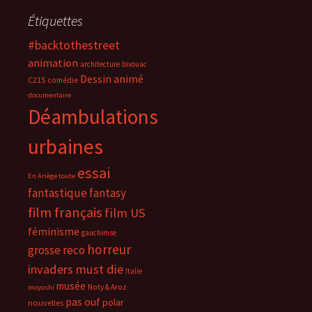
Étiquettes
#backtothestreet
animation
architecture
bivouac
Dessin animé
C215
comédie
documentaire
Déambulations
urbaines
essai
En Ariège toute
fantastique
fantasy
film français
film US
féminisme
gauchimse
horreur
grosse reco
invaders must die
Italie
musée
Noty & Aroz
moyoshi
pas ouf
polar
nouvelles