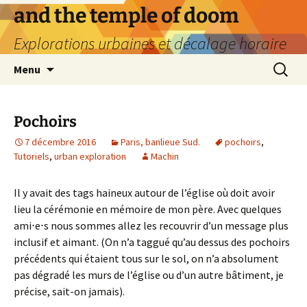
Aller
and the temple of doom
au
Explorations urbaines et décalage horaire
contenu
Recherc
Menu
Pochoirs
7 décembre 2016
Paris, banlieue Sud.
pochoirs
,
Tutoriels
,
urban exploration
Machin
Il y avait des tags haineux autour de l’église où doit avoir
lieu la cérémonie en mémoire de mon père. Avec quelques
ami⋅e⋅s nous sommes allez les recouvrir d’un message plus
inclusif et aimant. (On n’a taggué qu’au dessus des pochoirs
précédents qui étaient tous sur le sol, on n’a absolument
pas dégradé les murs de l’église ou d’un autre bâtiment, je
précise, sait-on jamais).