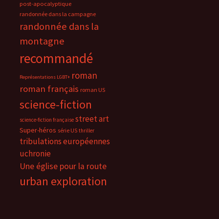
post-apocalyptique
randonnée dans la campagne
randonnée dans la
montagne
recommandé
roman
Représentations LGBT+
roman français
roman US
science-fiction
street art
science-fiction française
Super-héros
série US
thriller
tribulations européennes
uchronie
Une église pour la route
urban exploration