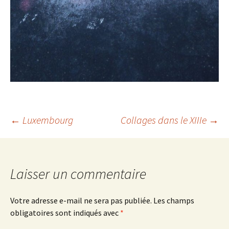
Navigation
←
Luxembourg
Collages dans le XIIIe
→
des
Laisser un commentaire
articles
Votre adresse e-mail ne sera pas publiée.
Les champs
obligatoires sont indiqués avec
*