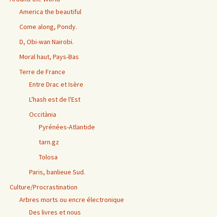
America the beautiful
Come along, Pondy.
D, Obi-wan Nairobi.
Moral haut, Pays-Bas
Terre de France
Entre Drac et Isère
L'hash est de l'Est
Occitània
Pyrénées-Atlantide
tarn.gz
Tolosa
Paris, banlieue Sud.
Culture/Procrastination
Arbres morts ou encre électronique
Des livres et nous