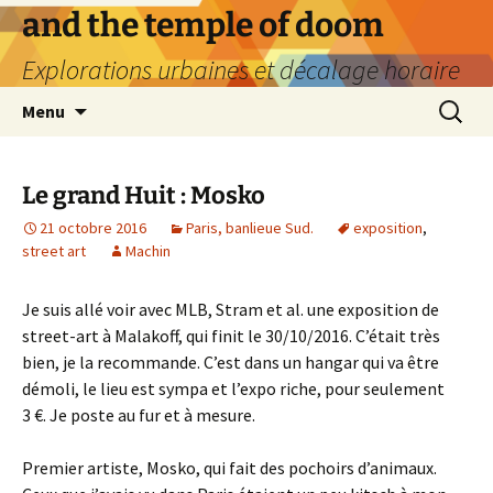
Aller
and the temple of doom
au
Explorations urbaines et décalage horaire
contenu
Recherc
Menu
Le grand Huit : Mosko
21 octobre 2016
Paris, banlieue Sud.
exposition
,
street art
Machin
Je suis allé voir avec MLB, Stram et al. une exposition de
street-art à Malakoff, qui finit le 30/10/2016. C’était très
bien, je la recommande. C’est dans un hangar qui va être
démoli, le lieu est sympa et l’expo riche, pour seulement
3 €. Je poste au fur et à mesure.
Premier artiste, Mosko, qui fait des pochoirs d’animaux.