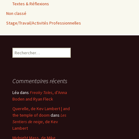
Textes & Réflexions
Non classé
Stage/Travail/Activités Professionnelles
Rechercher :
Commentaires récents
Léa
dans
Freaky Tales
, d’Anna
Boden and Ryan Fleck
Querelle, de Kev Lambert | and
the temple of doom
dans
Les
Sentiers de neige
, de Kev
Lambert
Midnight Mass, de Mike