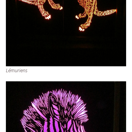
Lémuriens