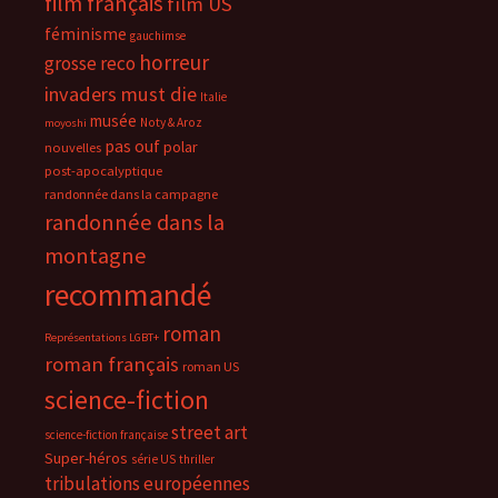
film français
film US
féminisme
gauchimse
horreur
grosse reco
invaders must die
Italie
musée
Noty & Aroz
moyoshi
pas ouf
polar
nouvelles
post-apocalyptique
randonnée dans la campagne
randonnée dans la
montagne
recommandé
roman
Représentations LGBT+
roman français
roman US
science-fiction
street art
science-fiction française
Super-héros
série US
thriller
tribulations européennes