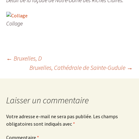
Détail de la façade de Notre-Dame des Riches Claires.
Collage
Navigation
←
Bruxelles, D
Bruxelles, Cathédrale de Sainte-Gudule
→
des
articles
Laisser un commentaire
Votre adresse e-mail ne sera pas publiée.
Les champs
obligatoires sont indiqués avec
*
Commentaire
*