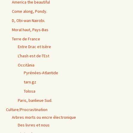
America the beautiful
Come along, Pondy.
D, Obi-wan Nairobi.
Moral haut, Pays-Bas
Terre de France
Entre Drac et Isère
L'hash est de l'Est
Occitània
Pyrénées-Atlantide
tarn.gz
Tolosa
Paris, banlieue Sud.
Culture/Procrastination
Arbres morts ou encre électronique
Des livres et nous