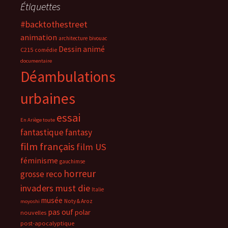
Étiquettes
#backtothestreet
animation
architecture
bivouac
Dessin animé
C215
comédie
documentaire
Déambulations
urbaines
essai
En Ariège toute
fantastique
fantasy
film français
film US
féminisme
gauchimse
horreur
grosse reco
invaders must die
Italie
musée
Noty & Aroz
moyoshi
pas ouf
polar
nouvelles
post-apocalyptique