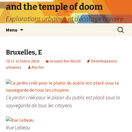
Aller
and the temple of doom
au
Explorations urbaines et décalage horaire
contenu
Recherc
Menu
Bruxelles, E
11 octobre 2016
Around the World
Déambulations
urbaines
Machin
Ce jardin créé pour le plaisir du public est placé sous la
sauvegarde de tous les citoyens
Rue Lebeau