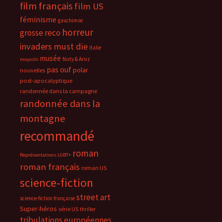
film français
film US
féminisme
gauchimse
horreur
grosse reco
invaders must die
Italie
musée
Noty & Aroz
moyoshi
pas ouf
polar
nouvelles
post-apocalyptique
randonnée dans la campagne
randonnée dans la
montagne
recommandé
roman
Représentations LGBT+
roman français
roman US
science-fiction
street art
science-fiction française
Super-héros
série US
thriller
tribulations européennes