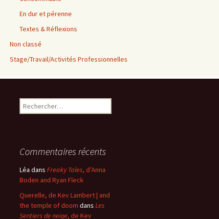
En dur et pérenne
Textes & Réflexions
Non classé
Stage/Travail/Activités Professionnelles
Rechercher :
Commentaires récents
Léa
dans
Freaky Tales
, d’Anna
Boden and Ryan Fleck
Querelle, de Kev Lambert | and
the temple of doom
dans
Les
Sentiers de neige
, de Kev