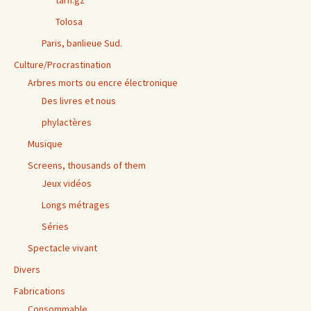
tarn.gz
Tolosa
Paris, banlieue Sud.
Culture/Procrastination
Arbres morts ou encre électronique
Des livres et nous
phylactères
Musique
Screens, thousands of them
Jeux vidéos
Longs métrages
Séries
Spectacle vivant
Divers
Fabrications
Consommable