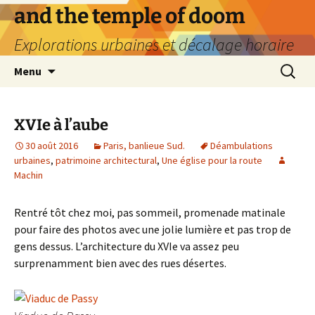
Aller
and the temple of doom
au
Explorations urbaines et décalage horaire
contenu
Recherc
Menu
XVIe à l’aube
30 août 2016
Paris, banlieue Sud.
Déambulations
urbaines
,
patrimoine architectural
,
Une église pour la route
Machin
Rentré tôt chez moi, pas sommeil, promenade matinale
pour faire des photos avec une jolie lumière et pas trop de
gens dessus. L’architecture du XVIe va assez peu
surprenamment bien avec des rues désertes.