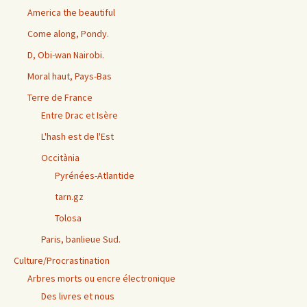
America the beautiful
Come along, Pondy.
D, Obi-wan Nairobi.
Moral haut, Pays-Bas
Terre de France
Entre Drac et Isère
L'hash est de l'Est
Occitània
Pyrénées-Atlantide
tarn.gz
Tolosa
Paris, banlieue Sud.
Culture/Procrastination
Arbres morts ou encre électronique
Des livres et nous