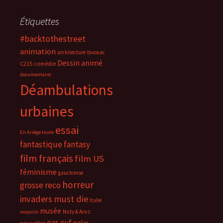
Étiquettes
#backtothestreet
animation
architecture
bivouac
Dessin animé
C215
comédie
documentaire
Déambulations
urbaines
essai
En Ariège toute
fantastique
fantasy
film français
film US
féminisme
gauchimse
horreur
grosse reco
invaders must die
Italie
musée
Noty & Aroz
moyoshi
pas ouf
polar
nouvelles