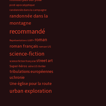
post-apocalyptique
randonnée dans la campagne
randonnée dans la
montagne
recommandé
roman
Représentations LGBT+
roman français
roman US
science-fiction
street art
science-fiction française
Super-héros
série US
thriller
tribulations européennes
uchronie
Une église pour la route
urban exploration