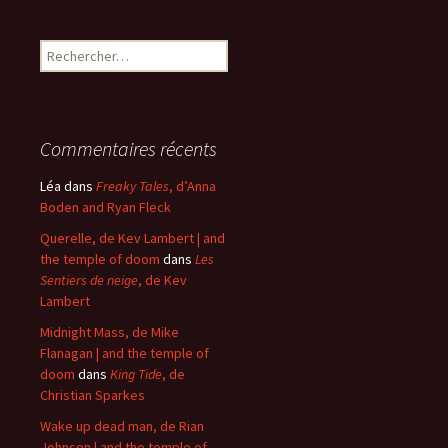
Rechercher :
Commentaires récents
Léa
dans
Freaky Tales
, d’Anna
Boden and Ryan Fleck
Querelle, de Kev Lambert | and
the temple of doom
dans
Les
Sentiers de neige
, de Kev
Lambert
Midnight Mass, de Mike
Flanagan | and the temple of
doom
dans
King Tide
, de
Christian Sparkes
Wake up dead man, de Rian
Johnson | and the temple of