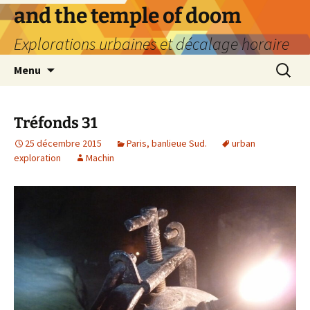
Aller
and the temple of doom
au
Explorations urbaines et décalage horaire
contenu
Recherc
Menu
Tréfonds 31
25 décembre 2015
Paris, banlieue Sud.
urban
exploration
Machin