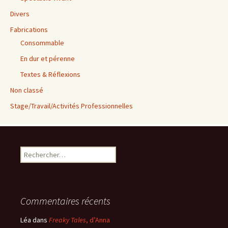
Divers
Fabrications
Consommable
En dur et pérenne
Textes & Réflexions
Non classé
Stage/Travail/Activités Professionnelles
Rechercher :
Commentaires récents
Léa
dans
Freaky Tales
, d’Anna