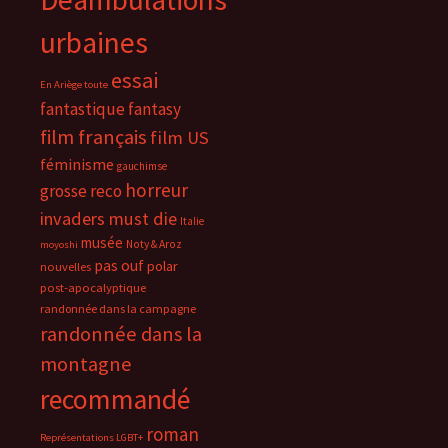
urbaines
essai
En Ariège toute
fantastique
fantasy
film français
film US
féminisme
gauchimse
horreur
grosse reco
invaders must die
Italie
musée
Noty & Aroz
moyoshi
pas ouf
polar
nouvelles
post-apocalyptique
randonnée dans la campagne
randonnée dans la
montagne
recommandé
roman
Représentations LGBT+