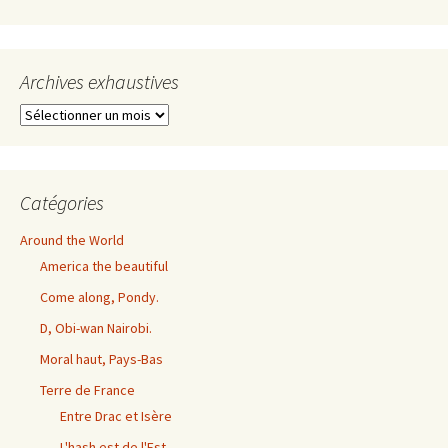
Archives exhaustives
Archives
exhaustives
Catégories
Around the World
America the beautiful
Come along, Pondy.
D, Obi-wan Nairobi.
Moral haut, Pays-Bas
Terre de France
Entre Drac et Isère
L'hash est de l'Est