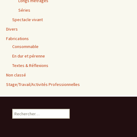
Longs métrages
Séries
Spectacle vivant
Divers
Fabrications
Consommable
En dur et pérenne
Textes & Réflexions
Non classé
Stage/Travail/Activités Professionnelles
Rechercher :