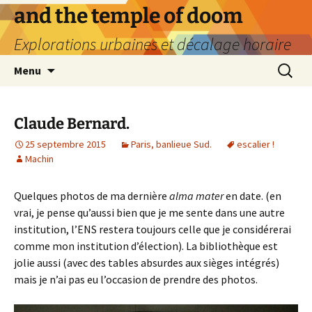
Aller
and the temple of doom
au
Explorations urbaines et décalage horaire
contenu
Recherc
Menu
Claude Bernard.
25 septembre 2015
Paris, banlieue Sud.
escalier !
Machin
Quelques photos de ma dernière
alma mater
en date. (en
vrai, je pense qu’aussi bien que je me sente dans une autre
institution, l’ENS restera toujours celle que je considérerai
comme mon institution d’élection). La bibliothèque est
jolie aussi (avec des tables absurdes aux sièges intégrés)
mais je n’ai pas eu l’occasion de prendre des photos.