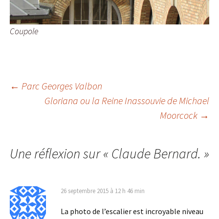
Coupole
Navigation
←
Parc Georges Valbon
Gloriana ou la Reine Inassouvie
de Michael
Moorcock
→
des
articles
Une réflexion sur «
Claude Bernard.
»
26 septembre 2015 à 12 h 46 min
La photo de l’escalier est incroyable niveau