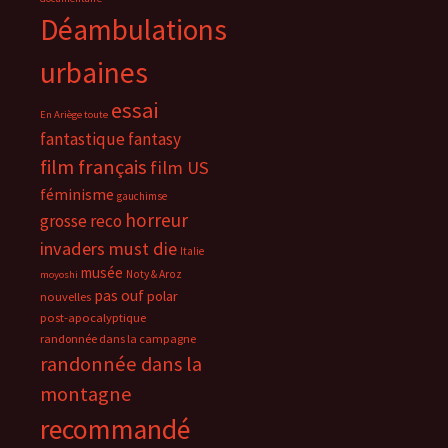
Déambulations
urbaines
essai
En Ariège toute
fantastique
fantasy
film français
film US
féminisme
gauchimse
horreur
grosse reco
invaders must die
Italie
musée
Noty & Aroz
moyoshi
pas ouf
polar
nouvelles
post-apocalyptique
randonnée dans la campagne
randonnée dans la
montagne
recommandé