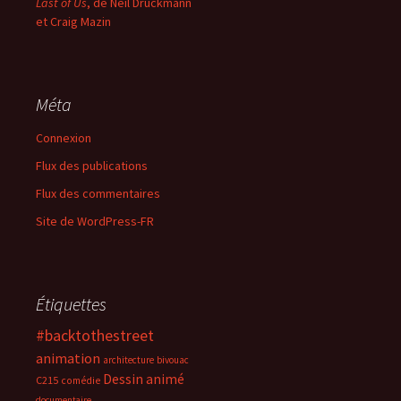
Last of Us
, de Neil Druckmann
et Craig Mazin
Méta
Connexion
Flux des publications
Flux des commentaires
Site de WordPress-FR
Étiquettes
#backtothestreet
animation
architecture
bivouac
Dessin animé
C215
comédie
documentaire