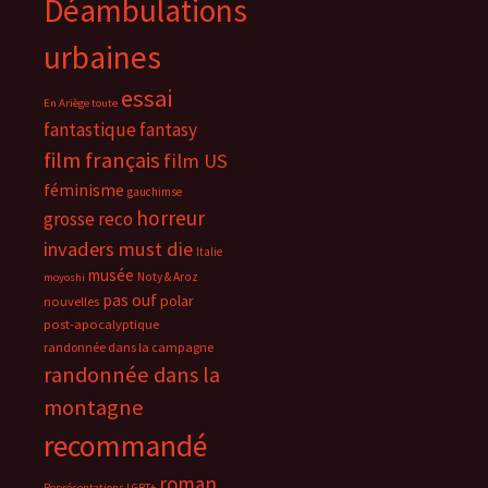
Déambulations
urbaines
essai
En Ariège toute
fantastique
fantasy
film français
film US
féminisme
gauchimse
horreur
grosse reco
invaders must die
Italie
musée
Noty & Aroz
moyoshi
pas ouf
polar
nouvelles
post-apocalyptique
randonnée dans la campagne
randonnée dans la
montagne
recommandé
roman
Représentations LGBT+