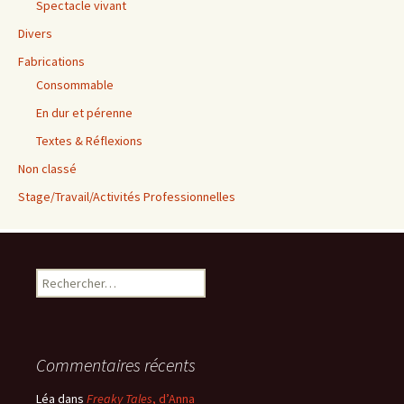
Spectacle vivant
Divers
Fabrications
Consommable
En dur et pérenne
Textes & Réflexions
Non classé
Stage/Travail/Activités Professionnelles
Rechercher :
Commentaires récents
Léa
dans
Freaky Tales
, d’Anna