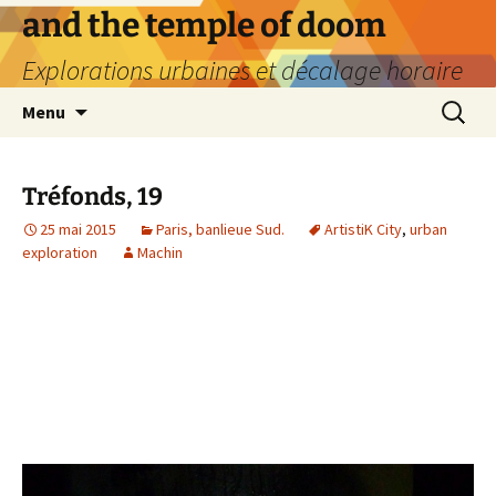
Aller
and the temple of doom
au
Explorations urbaines et décalage horaire
contenu
Recherc
Menu
Tréfonds, 19
25 mai 2015
Paris, banlieue Sud.
ArtistiK City
,
urban
exploration
Machin