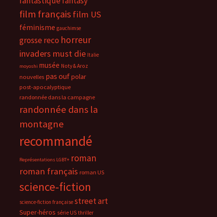
fantastique
fantasy
film français
film US
féminisme
gauchimse
horreur
grosse reco
invaders must die
Italie
musée
Noty & Aroz
moyoshi
pas ouf
polar
nouvelles
post-apocalyptique
randonnée dans la campagne
randonnée dans la
montagne
recommandé
roman
Représentations LGBT+
roman français
roman US
science-fiction
street art
science-fiction française
Super-héros
série US
thriller