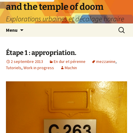
Aller
and the temple of doom
au
Explorations urbaines et décalage horaire
contenu
Recherc
Menu
Étape 1 : appropriation.
2 septembre 2013
En dur et pérenne
mezzanine
,
Tutoriels
,
Work in progress
Machin