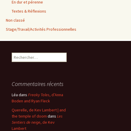
En dur et pérenne
Textes & Réflexions
Non classé
Stage/Travail/Activités Professionnelles
Rechercher :
Commentaires récents
Léa
dans
Freaky Tales
, d’Anna
Boden and Ryan Fleck
Querelle, de Kev Lambert | and
the temple of doom
dans
Les
Sentiers de neige
, de Kev
Lambert