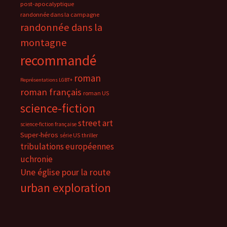
post-apocalyptique
randonnée dans la campagne
randonnée dans la
montagne
recommandé
roman
Représentations LGBT+
roman français
roman US
science-fiction
street art
science-fiction française
Super-héros
série US
thriller
tribulations européennes
uchronie
Une église pour la route
urban exploration