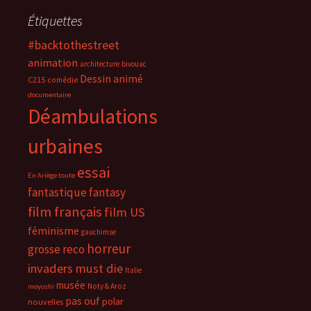
Étiquettes
#backtothestreet
animation
architecture
bivouac
Dessin animé
C215
comédie
documentaire
Déambulations
urbaines
essai
En Ariège toute
fantastique
fantasy
film français
film US
féminisme
gauchimse
horreur
grosse reco
invaders must die
Italie
musée
Noty & Aroz
moyoshi
pas ouf
polar
nouvelles