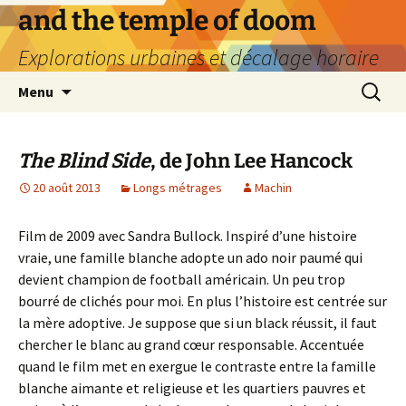
Aller
and the temple of doom
au
Explorations urbaines et décalage horaire
contenu
Recherc
Menu
The Blind Side
, de John Lee Hancock
20 août 2013
Longs métrages
Machin
Film de 2009 avec Sandra Bullock. Inspiré d’une histoire
vraie, une famille blanche adopte un ado noir paumé qui
devient champion de football américain. Un peu trop
bourré de clichés pour moi. En plus l’histoire est centrée sur
la mère adoptive. Je suppose que si un black réussit, il faut
chercher le blanc au grand cœur responsable. Accentuée
quand le film met en exergue le contraste entre la famille
blanche aimante et religieuse et les quartiers pauvres et