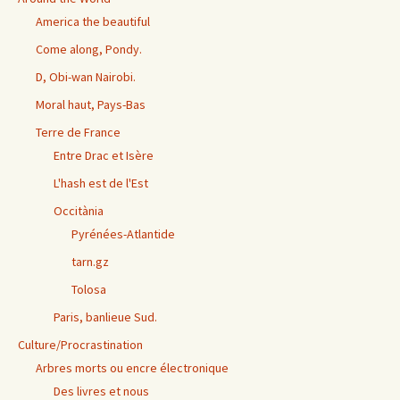
America the beautiful
Come along, Pondy.
D, Obi-wan Nairobi.
Moral haut, Pays-Bas
Terre de France
Entre Drac et Isère
L'hash est de l'Est
Occitània
Pyrénées-Atlantide
tarn.gz
Tolosa
Paris, banlieue Sud.
Culture/Procrastination
Arbres morts ou encre électronique
Des livres et nous