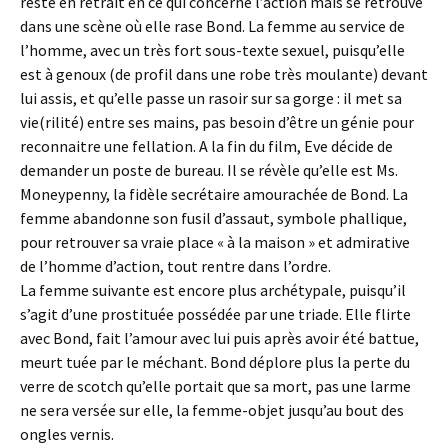
reste en retrait en ce qui concerne l’action mais se retrouve
dans une scène où elle rase Bond. La femme au service de
l’homme, avec un très fort sous-texte sexuel, puisqu’elle
est à genoux (de profil dans une robe très moulante) devant
lui assis, et qu’elle passe un rasoir sur sa gorge : il met sa
vie(rilité) entre ses mains, pas besoin d’être un génie pour
reconnaitre une fellation. A la fin du film, Eve décide de
demander un poste de bureau. Il se révèle qu’elle est Ms.
Moneypenny, la fidèle secrétaire amourachée de Bond. La
femme abandonne son fusil d’assaut, symbole phallique,
pour retrouver sa vraie place « à la maison » et admirative
de l’homme d’action, tout rentre dans l’ordre.
La femme suivante est encore plus archétypale, puisqu’il
s’agit d’une prostituée possédée par une triade. Elle flirte
avec Bond, fait l’amour avec lui puis après avoir été battue,
meurt tuée par le méchant. Bond déplore plus la perte du
verre de scotch qu’elle portait que sa mort, pas une larme
ne sera versée sur elle, la femme-objet jusqu’au bout des
ongles vernis.