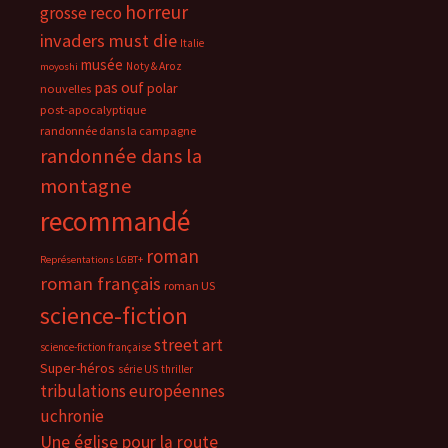
horreur
grosse reco
invaders must die
Italie
musée
Noty & Aroz
moyoshi
pas ouf
polar
nouvelles
post-apocalyptique
randonnée dans la campagne
randonnée dans la
montagne
recommandé
roman
Représentations LGBT+
roman français
roman US
science-fiction
street art
science-fiction française
Super-héros
série US
thriller
tribulations européennes
uchronie
Une église pour la route