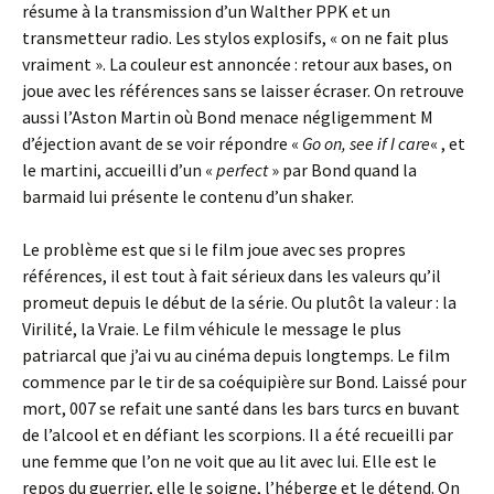
résume à la transmission d’un Walther PPK et un
transmetteur radio. Les stylos explosifs, « on ne fait plus
vraiment ». La couleur est annoncée : retour aux bases, on
joue avec les références sans se laisser écraser. On retrouve
aussi l’Aston Martin où Bond menace négligemment M
d’éjection avant de se voir répondre «
Go on, see if I care
« , et
le martini, accueilli d’un «
perfect
» par Bond quand la
barmaid lui présente le contenu d’un shaker.
Le problème est que si le film joue avec ses propres
références, il est tout à fait sérieux dans les valeurs qu’il
promeut depuis le début de la série. Ou plutôt la valeur : la
Virilité, la Vraie. Le film véhicule le message le plus
patriarcal que j’ai vu au cinéma depuis longtemps. Le film
commence par le tir de sa coéquipière sur Bond. Laissé pour
mort, 007 se refait une santé dans les bars turcs en buvant
de l’alcool et en défiant les scorpions. Il a été recueilli par
une femme que l’on ne voit que au lit avec lui. Elle est le
repos du guerrier, elle le soigne, l’héberge et le détend. On