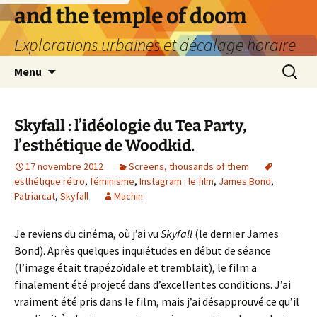
Aller
and the temple of doom
au
Explorations urbaines et décalage horaire
contenu
Recherc
Menu
Skyfall : l’idéologie du Tea Party,
l’esthétique de Woodkid.
17 novembre 2012
Screens, thousands of them
esthétique rétro
,
féminisme
,
Instagram : le film
,
James Bond
,
Patriarcat
,
Skyfall
Machin
Je reviens du cinéma, où j’ai vu
Skyfall
(le dernier James
Bond). Après quelques inquiétudes en début de séance
(l’image était trapézoïdale et tremblait), le film a
finalement été projeté dans d’excellentes conditions. J’ai
vraiment été pris dans le film, mais j’ai désapprouvé ce qu’il