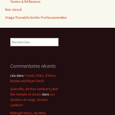
Textes & Réflexions
Non classé
Stage/Travail/Activités Professionnelles
Rechercher :
Commentaires récents
Léa
dans
Freaky Tales
, d’Anna
Boden and Ryan Fleck
Querelle, de Kev Lambert | and
the temple of doom
dans
Les
Sentiers de neige
, de Kev
Lambert
Midnight Mass, de Mike