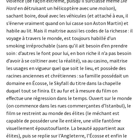
violence (de façon extrême, puisqu’il surclasse même
Die
Hard
en détruisant un hélicoptère avec une
maison
),
sachant boire, doué avec les véhicules (et attaché à eux, il
s’énerve vraiment quand on lui casse son Aston Martin) et
habile au lit. Mais il maitrise aussi les codes de la richesse : il
voyage à travers le monde, est toujours habillé d’un
smoking irréprochable (sans qu’il ait besoin d’en prendre
soin : d’autres le font pour lui, en bon riche il n’a pas besoin
d’avoir à se coltiner avec la réalité), va au casino, maitrise
les usages en vigueur quel que soit le lieu, et possède des
racines anciennes et chrétiennes : sa famille possédait un
domaine en Écosse, le Skyfall du titre dans la chapelle
duquel tout se finira. Et au fur et à mesure du film on
effectue une régression dans le temps. Ouvert sur le monde
(on commence dans les rues commerçantes d’Istanbul), le
film se restreint au monde des élites (le méchant est
capable de posséder une île entière, une ville fantôme
visuellement époustouflante. La beauté appartient aux
élites), puis se replie sur l’Angleterre, l’Écosse et enfin le