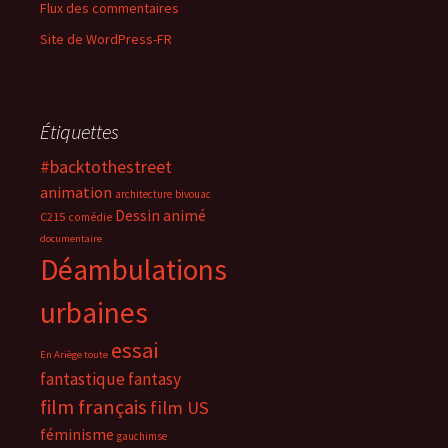
Flux des commentaires
Site de WordPress-FR
Étiquettes
#backtothestreet
animation
architecture
bivouac
Dessin animé
C215
comédie
documentaire
Déambulations
urbaines
essai
En Ariège toute
fantastique
fantasy
film français
film US
féminisme
gauchimse