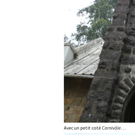
Avec un petit coté
Carnivàle
…