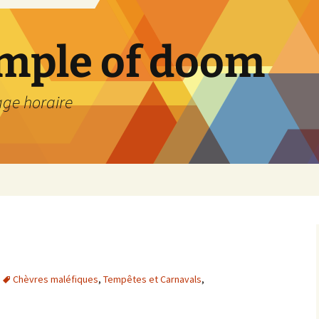
emple of doom
age horaire
Chèvres maléfiques
,
Tempêtes et Carnavals
,