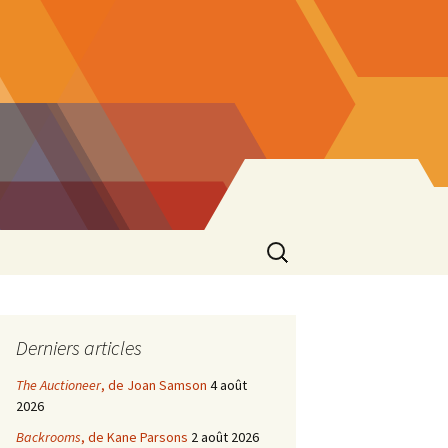
Rechercher :
Derniers articles
The Auctioneer
, de Joan Samson
4 août
2026
Backrooms
, de Kane Parsons
2 août 2026