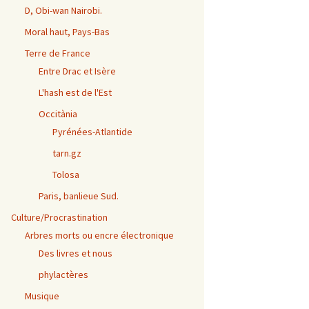
D, Obi-wan Nairobi.
Moral haut, Pays-Bas
Terre de France
Entre Drac et Isère
L'hash est de l'Est
Occitània
Pyrénées-Atlantide
tarn.gz
Tolosa
Paris, banlieue Sud.
Culture/Procrastination
Arbres morts ou encre électronique
Des livres et nous
phylactères
Musique