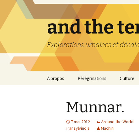
Aller
au
contenu
and the t
Explorations urbaines et décal
À propos
Pérégrinations
Culture
Munnar.
7 mai 2012
Around the World
Transylvindia
Machin