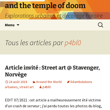
Aller
and the temple of doom
au
Explorations urbaines et décalage horaire
contenu
Recherc
Menu
Tous les articles par
p4bl0
Article invité : Street art @ Stavenger,
Norvège
24 août 2018
Around the World
Déambulations
urbaines
,
street art
p4bl0
EDIT 07/2021 : cet article a malheureusement été victime
d’un crash de serveur ; j’ai perdu toutes les photos du blog,