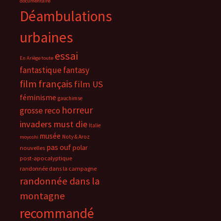
documentaire
Déambulations
urbaines
essai
En Ariège toute
fantastique
fantasy
film français
film US
féminisme
gauchimse
horreur
grosse reco
invaders must die
Italie
musée
Noty & Aroz
moyoshi
pas ouf
polar
nouvelles
post-apocalyptique
randonnée dans la campagne
randonnée dans la
montagne
recommandé