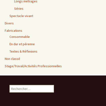
Longs métrages
Séries
Spectacle vivant
Divers
Fabrications
Consommable
En dur et pérenne
Textes & Réflexions
Non classé
Stage/Travail/Activités Professionnelles
Rechercher :